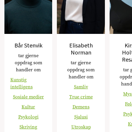
Bår Stenvik
Elisabeth
Ki
Norman
Hol
tar gjerne
Res
oppdrag som
tar gjerne
handler om
oppdrag som
tar 
handler om
oppd
Kunstig
hand
intelligens
Samliv
Mys
Sosiale medier
True crime
Føl
Kultur
Demens
Psy
Psykologi
Sjalusi
K
Skriving
Utroskap