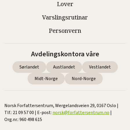
Lover
Varslingsrutinar
Personvern
Avdelingskontora våre
Sørlandet
Austlandet
Vestlandet
Midt-Norge
Nord-Norge
Norsk Forfattersentrum, Wergelandsveien 29, 0167 Oslo |
Tlf.: 21 09 57 00 | E-post:
norsk@forfattersentrum.no
|
Org.nr.: 960 498 615