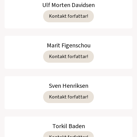
Ulf Morten Davidsen
Kontakt forfattar!
Marit Figenschou
Kontakt forfattar!
Sven Henriksen
Kontakt forfattar!
Torkil Baden