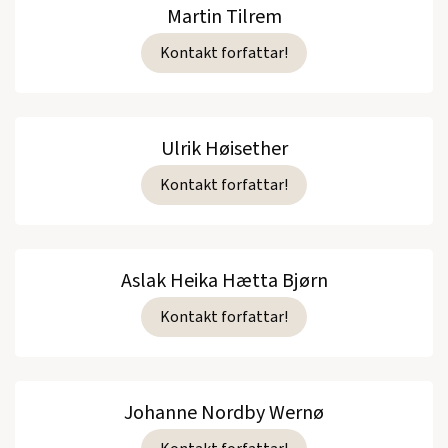
Martin Tilrem
Kontakt forfattar!
Ulrik Høisether
Kontakt forfattar!
Aslak Heika Hætta Bjørn
Kontakt forfattar!
Johanne Nordby Wernø