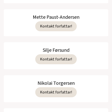
Mette Paust-Andersen
Kontakt forfattar!
Silje Førsund
Kontakt forfattar!
Nikolai Torgersen
Kontakt forfattar!