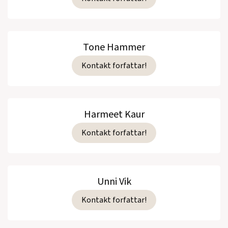
Tone Hammer
Kontakt forfattar!
Harmeet Kaur
Kontakt forfattar!
Unni Vik
Kontakt forfattar!