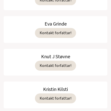
Kontakt forfattar!
Eva Grinde
Kontakt forfattar!
Knut J Støvne
Kontakt forfattar!
Kristin Kilsti
Kontakt forfattar!