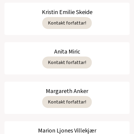
Kristin Emilie Skeide
Kontakt forfattar!
Anita Miric
Kontakt forfattar!
Margareth Anker
Kontakt forfattar!
Marion Ljones Villekjær