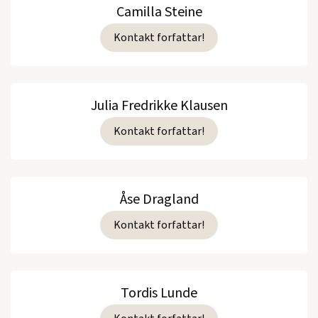
Camilla Steine
Kontakt forfattar!
Julia Fredrikke Klausen
Kontakt forfattar!
Åse Dragland
Kontakt forfattar!
Tordis Lunde