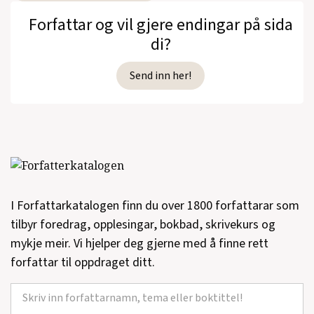
Forfattar og vil gjere endingar på sida
di?
Send inn her!
I Forfattarkatalogen finn du over 1800 forfattarar som
tilbyr foredrag, opplesingar, bokbad, skrivekurs og
mykje meir. Vi hjelper deg gjerne med å finne rett
forfattar til oppdraget ditt.