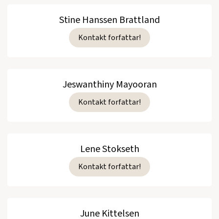
Stine Hanssen Brattland
Kontakt forfattar!
Jeswanthiny Mayooran
Kontakt forfattar!
Lene Stokseth
Kontakt forfattar!
June Kittelsen