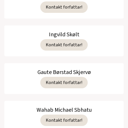
Kontakt forfattar!
Ingvild Skølt
Kontakt forfattar!
Gaute Børstad Skjervø
Kontakt forfattar!
Wahab Michael Sbhatu
Kontakt forfattar!