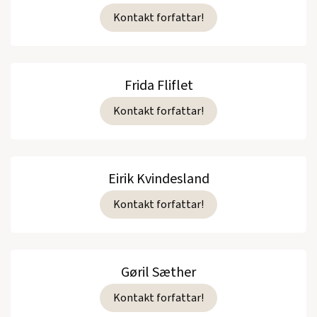
Kontakt forfattar!
Frida Fliflet
Kontakt forfattar!
Eirik Kvindesland
Kontakt forfattar!
Gøril Sæther
Kontakt forfattar!