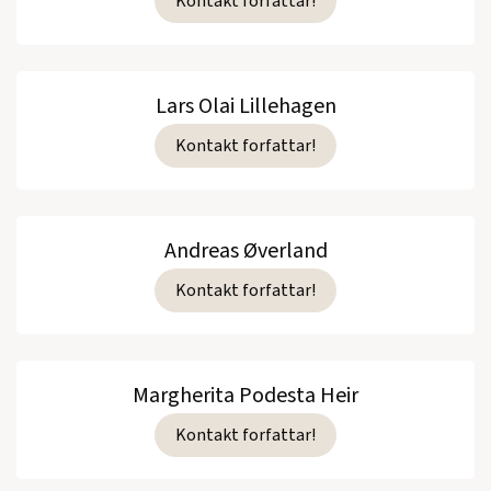
Kontakt forfattar!
Lars Olai Lillehagen
Kontakt forfattar!
Andreas Øverland
Kontakt forfattar!
Margherita Podesta Heir
Kontakt forfattar!