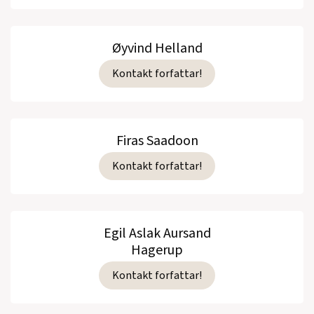
Øyvind Helland
Kontakt forfattar!
Firas Saadoon
Kontakt forfattar!
Egil Aslak Aursand
Hagerup
Kontakt forfattar!