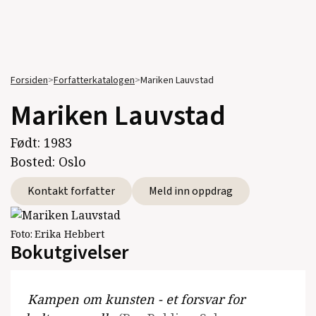
Forsiden
>
Forfatterkatalogen
>
Mariken Lauvstad
Mariken Lauvstad
Født:
1983
Bosted:
Oslo
Kontakt forfatter
Meld inn oppdrag
Foto:
Erika Hebbert
Bokutgivelser
Kampen om kunsten - et forsvar for