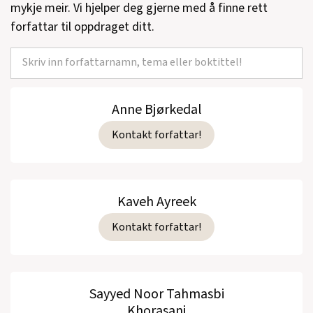
mykje meir. Vi hjelper deg gjerne med å finne rett
forfattar til oppdraget ditt.
Anne Bjørkedal
Kontakt forfattar!
Kaveh Ayreek
Kontakt forfattar!
Sayyed Noor Tahmasbi
Khorasani