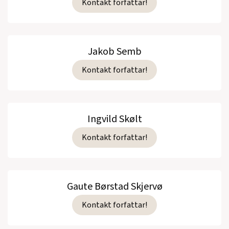
Kontakt forfattar!
Jakob Semb
Kontakt forfattar!
Ingvild Skølt
Kontakt forfattar!
Gaute Børstad Skjervø
Kontakt forfattar!