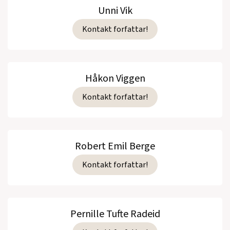
Unni Vik
Kontakt forfattar!
Håkon Viggen
Kontakt forfattar!
Robert Emil Berge
Kontakt forfattar!
Pernille Tufte Radeid