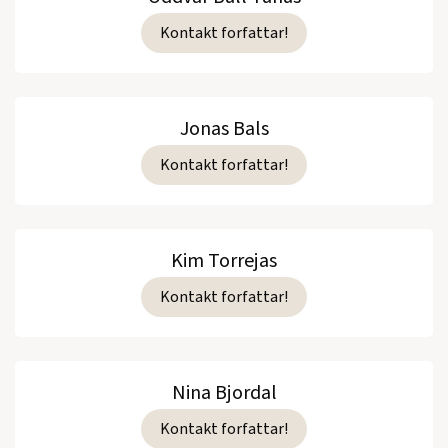
Kontakt forfattar!
Jonas Bals
Kontakt forfattar!
Kim Torrejas
Kontakt forfattar!
Nina Bjordal
Kontakt forfattar!