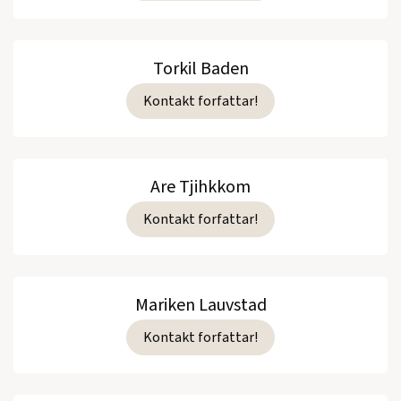
Torkil Baden
Kontakt forfattar!
Are Tjihkkom
Kontakt forfattar!
Mariken Lauvstad
Kontakt forfattar!