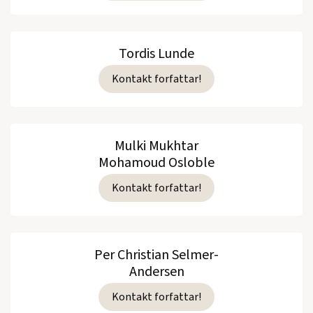
Tordis Lunde
Kontakt forfattar!
Mulki Mukhtar
Mohamoud Osloble
Kontakt forfattar!
Per Christian Selmer-
Andersen
Kontakt forfattar!