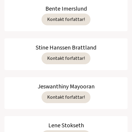
Bente Imerslund
Kontakt forfattar!
Stine Hanssen Brattland
Kontakt forfattar!
Jeswanthiny Mayooran
Kontakt forfattar!
Lene Stokseth