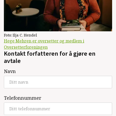
Foto:
Ilja C. Hendel
Hege Mehren er oversetter og medlem i
Oversetterforeningen
Kontakt forfatteren for å gjøre en
avtale
Navn
Telefonnummer