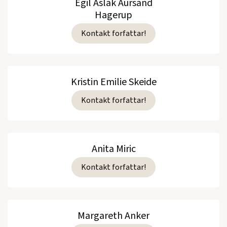
Egil Aslak Aursand
Hagerup
Kontakt forfattar!
Kristin Emilie Skeide
Kontakt forfattar!
Anita Miric
Kontakt forfattar!
Margareth Anker