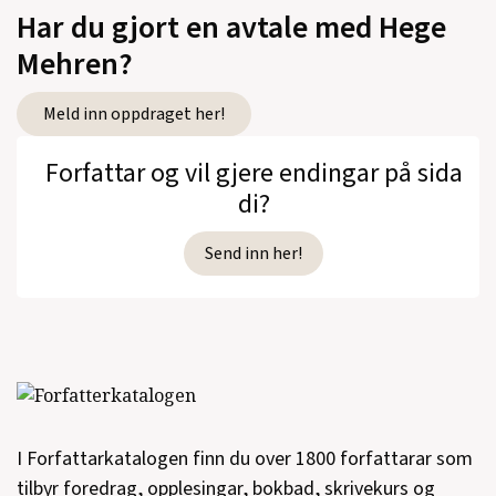
Har du gjort en avtale med Hege
Mehren?
Meld inn oppdraget her!
Forfattar og vil gjere endingar på sida
di?
Send inn her!
I Forfattarkatalogen finn du over 1800 forfattarar som
tilbyr foredrag, opplesingar, bokbad, skrivekurs og