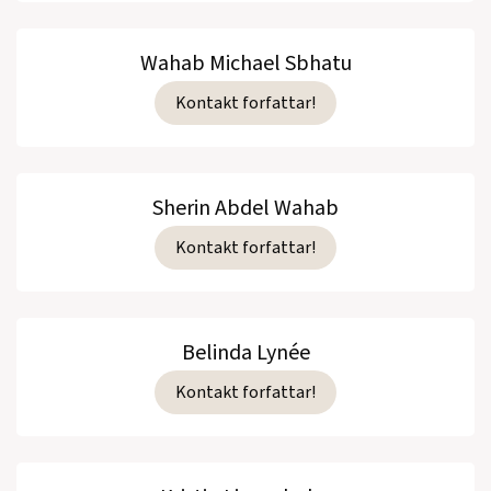
Wahab Michael Sbhatu
Kontakt forfattar!
Sherin Abdel Wahab
Kontakt forfattar!
Belinda Lynée
Kontakt forfattar!