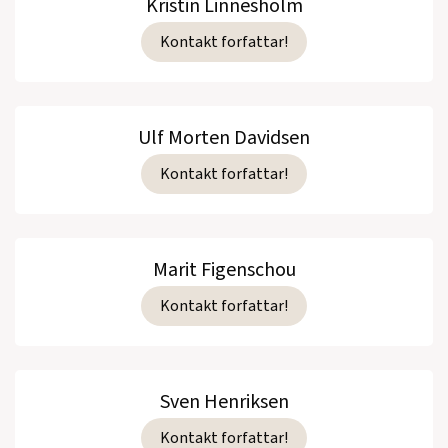
Kristin Linnesholm
Kontakt forfattar!
Ulf Morten Davidsen
Kontakt forfattar!
Marit Figenschou
Kontakt forfattar!
Sven Henriksen
Kontakt forfattar!