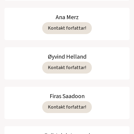
Ana Merz
Kontakt forfattar!
Øyvind Helland
Kontakt forfattar!
Firas Saadoon
Kontakt forfattar!