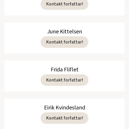
Kontakt forfattar!
June Kittelsen
Kontakt forfattar!
Frida Fliflet
Kontakt forfattar!
Eirik Kvindesland
Kontakt forfattar!