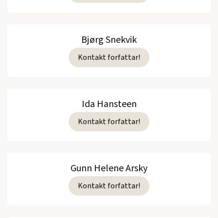
Bjørg Snekvik
Kontakt forfattar!
Ida Hansteen
Kontakt forfattar!
Gunn Helene Arsky
Kontakt forfattar!