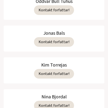
Oddvar Bull Tuhus
Kontakt forfattar!
Jonas Bals
Kontakt forfattar!
Kim Torrejas
Kontakt forfattar!
Nina Bjordal
Kontakt forfattar!