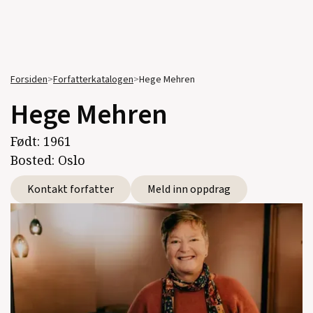
Forsiden
>
Forfatterkatalogen
>
Hege Mehren
Hege Mehren
Født:
1961
Bosted:
Oslo
Kontakt forfatter
Meld inn oppdrag