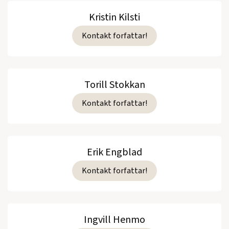
Kristin Kilsti
Kontakt forfattar!
Torill Stokkan
Kontakt forfattar!
Erik Engblad
Kontakt forfattar!
Ingvill Henmo