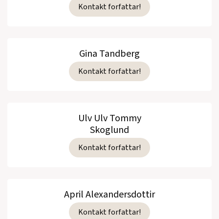
Kontakt forfattar!
Gina Tandberg
Kontakt forfattar!
Ulv Ulv Tommy
Skoglund
Kontakt forfattar!
April Alexandersdottir
Kontakt forfattar!