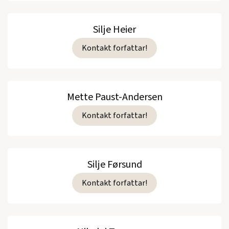
Silje Heier
Kontakt forfattar!
Mette Paust-Andersen
Kontakt forfattar!
Silje Førsund
Kontakt forfattar!