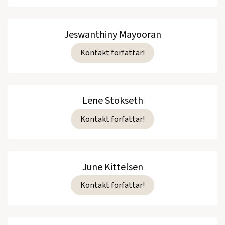
Jeswanthiny Mayooran
Kontakt forfattar!
Lene Stokseth
Kontakt forfattar!
June Kittelsen
Kontakt forfattar!