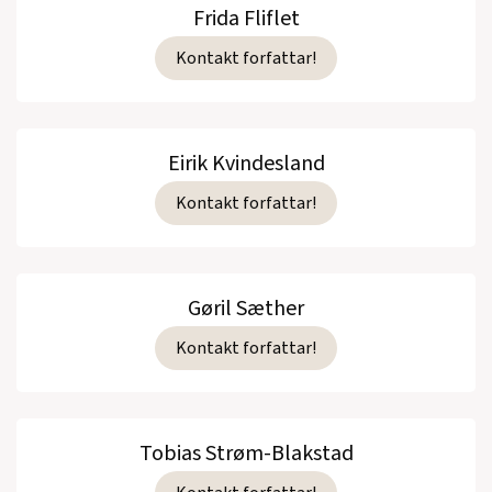
Frida Fliflet
Kontakt forfattar!
Eirik Kvindesland
Kontakt forfattar!
Gøril Sæther
Kontakt forfattar!
Tobias Strøm-Blakstad