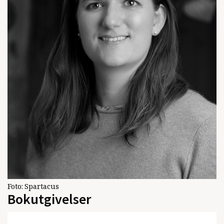
Foto:
Spartacus
Bokutgivelser