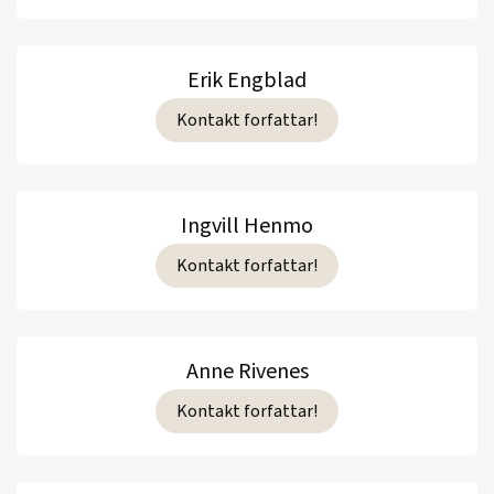
Erik Engblad
Kontakt forfattar!
Ingvill Henmo
Kontakt forfattar!
Anne Rivenes
Kontakt forfattar!