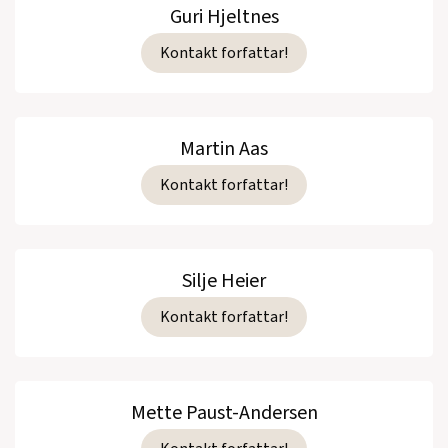
Guri Hjeltnes
Kontakt forfattar!
Martin Aas
Kontakt forfattar!
Silje Heier
Kontakt forfattar!
Mette Paust-Andersen