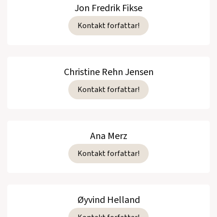
Jon Fredrik Fikse
Kontakt forfattar!
Christine Rehn Jensen
Kontakt forfattar!
Ana Merz
Kontakt forfattar!
Øyvind Helland