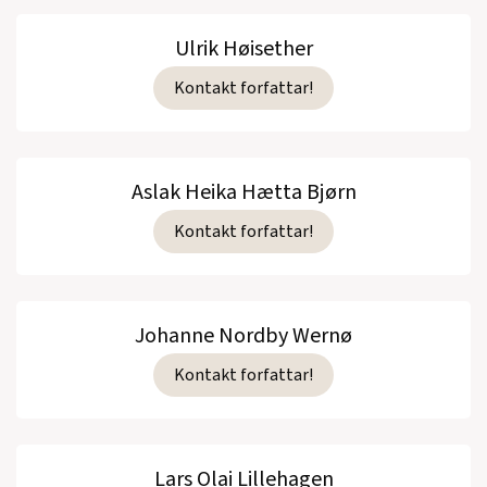
Ulrik Høisether
Kontakt forfattar!
Aslak Heika Hætta Bjørn
Kontakt forfattar!
Johanne Nordby Wernø
Kontakt forfattar!
Lars Olai Lillehagen