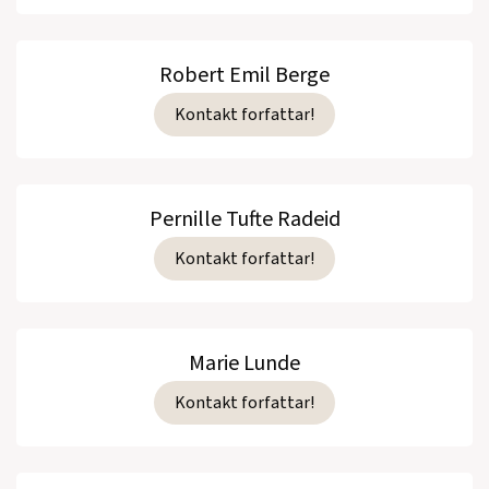
Robert Emil Berge
Kontakt forfattar!
Pernille Tufte Radeid
Kontakt forfattar!
Marie Lunde
Kontakt forfattar!