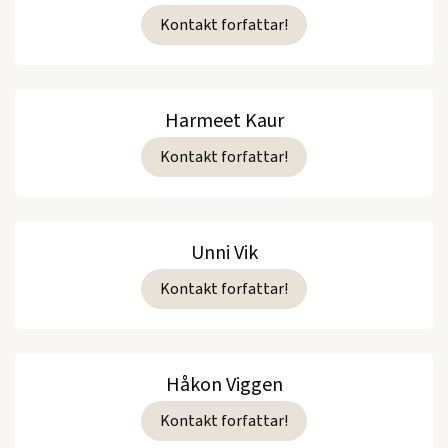
Kontakt forfattar!
Harmeet Kaur
Kontakt forfattar!
Unni Vik
Kontakt forfattar!
Håkon Viggen
Kontakt forfattar!