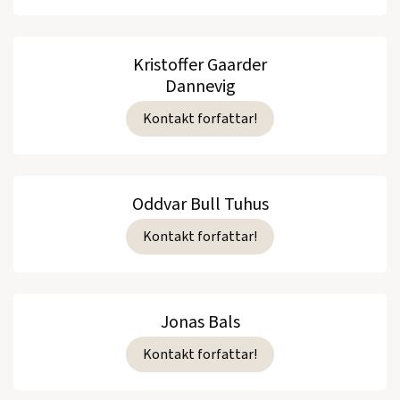
Kristoffer Gaarder
Dannevig
Kontakt forfattar!
Oddvar Bull Tuhus
Kontakt forfattar!
Jonas Bals
Kontakt forfattar!