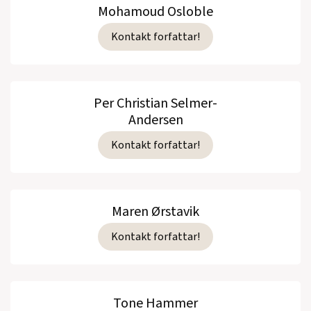
Mohamoud Osloble
Kontakt forfattar!
Per Christian Selmer-
Andersen
Kontakt forfattar!
Maren Ørstavik
Kontakt forfattar!
Tone Hammer