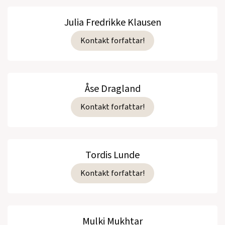
Julia Fredrikke Klausen
Kontakt forfattar!
Åse Dragland
Kontakt forfattar!
Tordis Lunde
Kontakt forfattar!
Mulki Mukhtar