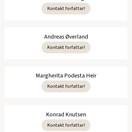
Kontakt forfattar!
Andreas Øverland
Kontakt forfattar!
Margherita Podesta Heir
Kontakt forfattar!
Konrad Knutsen
Kontakt forfattar!