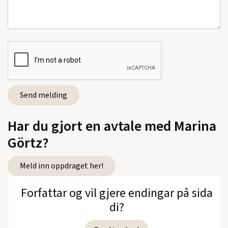
Har du gjort en avtale med Marina
Görtz?
Meld inn oppdraget her!
Forfattar og vil gjere endingar på sida
di?