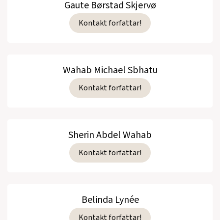
Gaute Børstad Skjervø
Kontakt forfattar!
Wahab Michael Sbhatu
Kontakt forfattar!
Sherin Abdel Wahab
Kontakt forfattar!
Belinda Lynée
Kontakt forfattar!