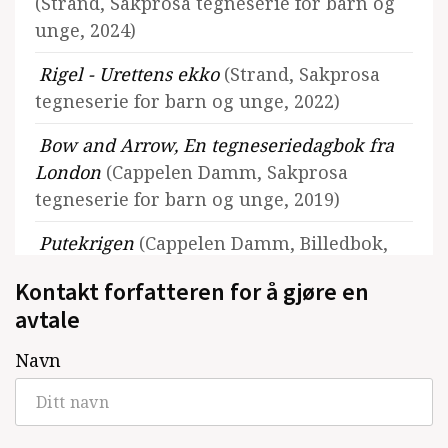
(Strand, Sakprosa tegneserie for barn og
unge, 2024)
Rigel - Urettens ekko
(Strand, Sakprosa
tegneserie for barn og unge, 2022)
Bow and Arrow, En tegneseriedagbok fra
London
(Cappelen Damm, Sakprosa
tegneserie for barn og unge, 2019)
Putekrigen
(Cappelen Damm, Billedbok,
2016)
Kontakt forfatteren for å gjøre en
avtale
Navn
Se alle utgivelser