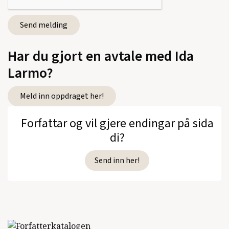
Har du gjort en avtale med Ida
Larmo?
Meld inn oppdraget her!
Forfattar og vil gjere endingar på sida
di?
Send inn her!