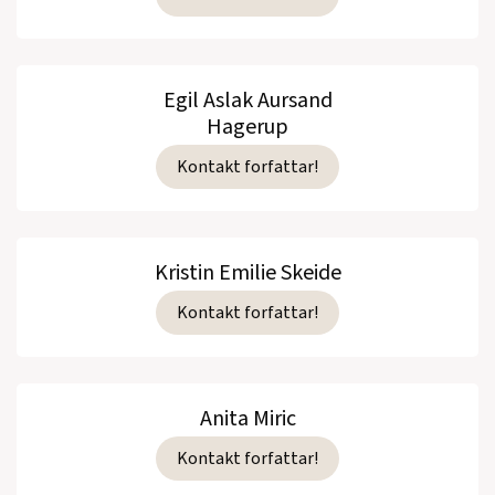
Egil Aslak Aursand
Hagerup
Kontakt forfattar!
Kristin Emilie Skeide
Kontakt forfattar!
Anita Miric
Kontakt forfattar!