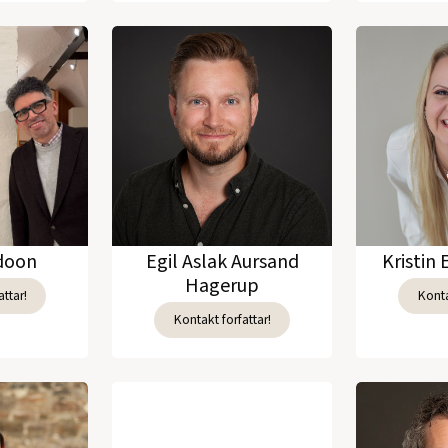
adoon
Egil Aslak Aursand
Kristin 
Hagerup
ttar!
Konta
Kontakt forfattar!