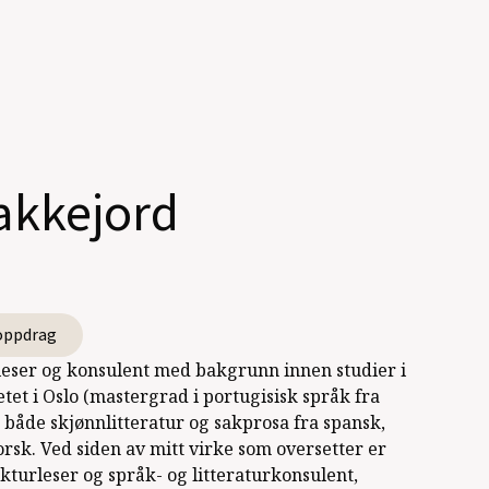
akkejord
oppdrag
leser og konsulent med bakgrunn innen studier i
tet i Oslo (mastergrad i portugisisk språk fra
t både skjønnlitteratur og sakprosa fra spansk,
orsk. Ved siden av mitt virke som oversetter er
kturleser og språk- og litteraturkonsulent,