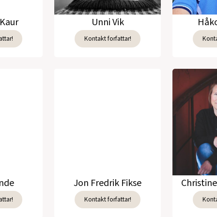
Kaur
Unni Vik
Håko
ttar!
Kontakt forfattar!
Konta
unde
Jon Fredrik Fikse
Christin
ttar!
Kontakt forfattar!
Konta