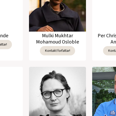
unde
Mulki Mukhtar
Per Chri
Mohamoud Osloble
An
ttar!
Kontakt forfattar!
Konta