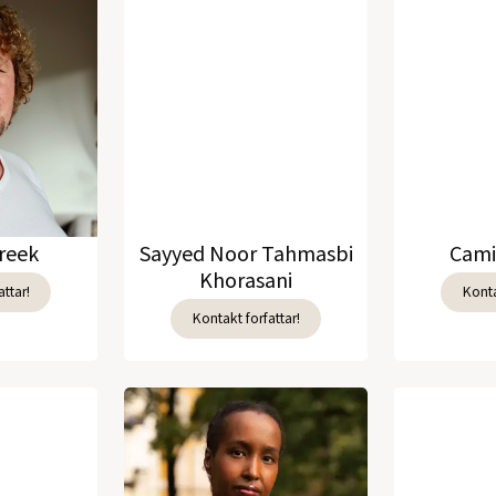
reek
Sayyed Noor Tahmasbi
Cami
Khorasani
ttar!
Konta
Kontakt forfattar!