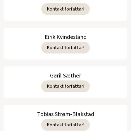
Kontakt forfattar!
Eirik Kvindesland
Kontakt forfattar!
Gøril Sæther
Kontakt forfattar!
Tobias Strøm-Blakstad
Kontakt forfattar!