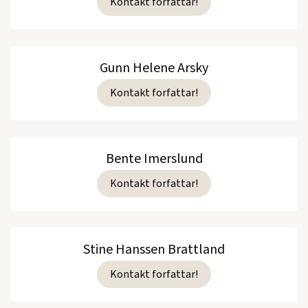
Kontakt forfattar!
Gunn Helene Arsky
Kontakt forfattar!
Bente Imerslund
Kontakt forfattar!
Stine Hanssen Brattland
Kontakt forfattar!