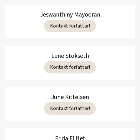
Jeswanthiny Mayooran
Kontakt forfattar!
Lene Stokseth
Kontakt forfattar!
June Kittelsen
Kontakt forfattar!
Frida Fliflet