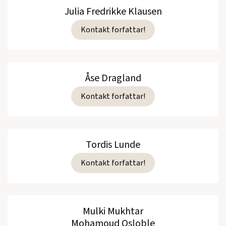
Julia Fredrikke Klausen
Kontakt forfattar!
Åse Dragland
Kontakt forfattar!
Tordis Lunde
Kontakt forfattar!
Mulki Mukhtar
Mohamoud Osloble