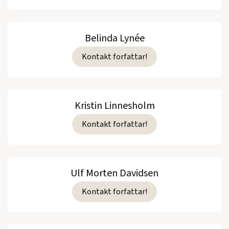
Belinda Lynée
Kontakt forfattar!
Kristin Linnesholm
Kontakt forfattar!
Ulf Morten Davidsen
Kontakt forfattar!