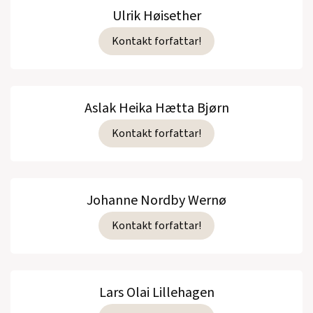
Ulrik Høisether
Kontakt forfattar!
Aslak Heika Hætta Bjørn
Kontakt forfattar!
Johanne Nordby Wernø
Kontakt forfattar!
Lars Olai Lillehagen