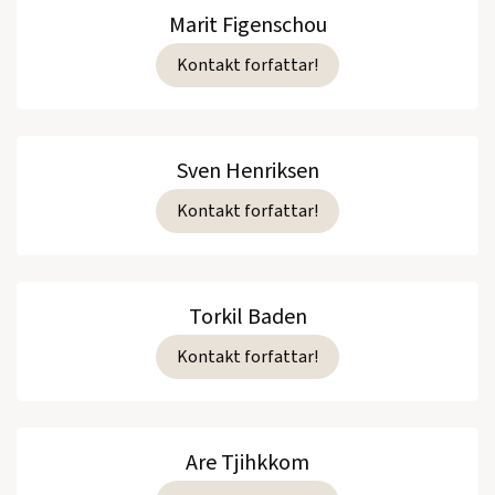
Marit Figenschou
Kontakt forfattar!
Sven Henriksen
Kontakt forfattar!
Torkil Baden
Kontakt forfattar!
Are Tjihkkom