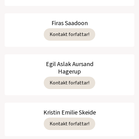
Firas Saadoon
Kontakt forfattar!
Egil Aslak Aursand
Hagerup
Kontakt forfattar!
Kristin Emilie Skeide
Kontakt forfattar!