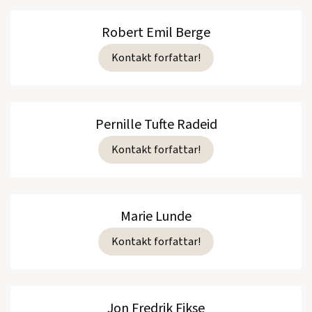
Robert Emil Berge
Kontakt forfattar!
Pernille Tufte Radeid
Kontakt forfattar!
Marie Lunde
Kontakt forfattar!
Jon Fredrik Fikse