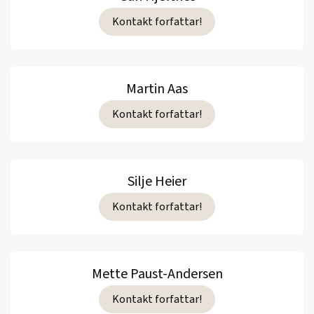
Kontakt forfattar!
Martin Aas
Kontakt forfattar!
Silje Heier
Kontakt forfattar!
Mette Paust-Andersen
Kontakt forfattar!