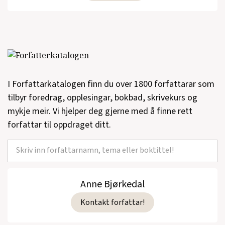
I Forfattarkatalogen finn du over 1800 forfattarar som
tilbyr foredrag, opplesingar, bokbad, skrivekurs og
mykje meir. Vi hjelper deg gjerne med å finne rett
forfattar til oppdraget ditt.
Anne Bjørkedal
Kontakt forfattar!