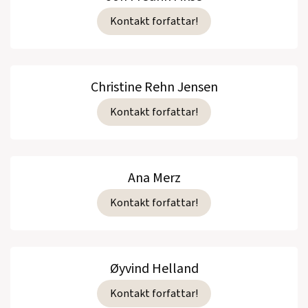
Kontakt forfattar!
Christine Rehn Jensen
Kontakt forfattar!
Ana Merz
Kontakt forfattar!
Øyvind Helland
Kontakt forfattar!