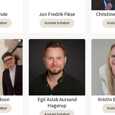
unde
Jon Fredrik Fikse
Christin
ttar!
Kontakt forfattar!
Konta
adoon
Egil Aslak Aursand
Kristin 
Hagerup
ttar!
Konta
Kontakt forfattar!