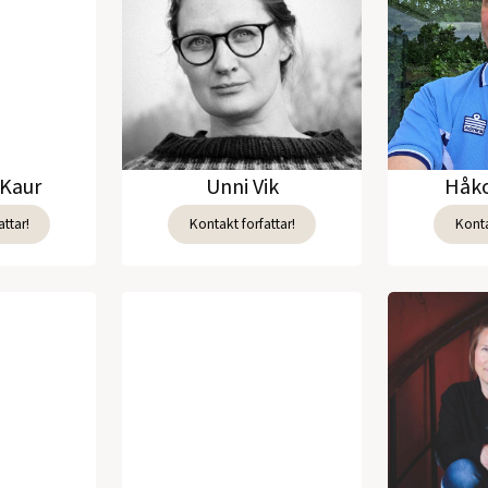
Kaur
Unni Vik
Håko
ttar!
Kontakt forfattar!
Konta