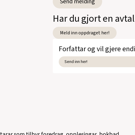
Har du gjort en avt
Meld inn oppdraget her!
Forfattar og vil gjere end
Send inn her!
ttarar som tilbyr foredrag, opplesingar, bokbad,