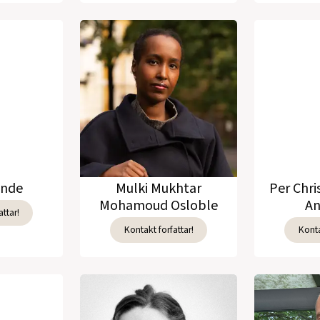
unde
Mulki Mukhtar
Per Chri
Mohamoud Osloble
An
ttar!
Kontakt forfattar!
Konta