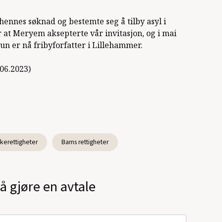
ennes søknad og bestemte seg å tilby asyl i
r at Meryem aksepterte vår invitasjon, og i mai
n er nå fribyforfatter i Lillehammer.
.06.2023)
erettigheter
Barns rettigheter
å gjøre en avtale