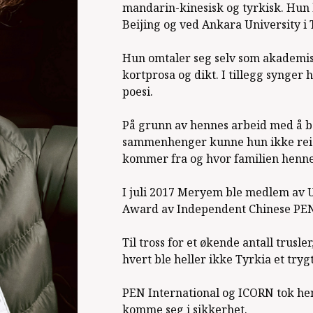
mandarin-kinesisk og tyrkisk. Hun 
Beijing og ved Ankara University i 
Hun omtaler seg selv som akademisk
kortprosa og dikt. I tillegg synger 
poesi.
På grunn av hennes arbeid med å bel
sammenhenger kunne hun ikke reise 
kommer fra og hvor familien henne
I juli 2017 Meryem ble medlem av 
Award av Independent Chinese PEN 
Til tross for et økende antall trusl
hvert ble heller ikke Tyrkia et tryg
PEN International og ICORN tok hen
komme seg i sikkerhet.