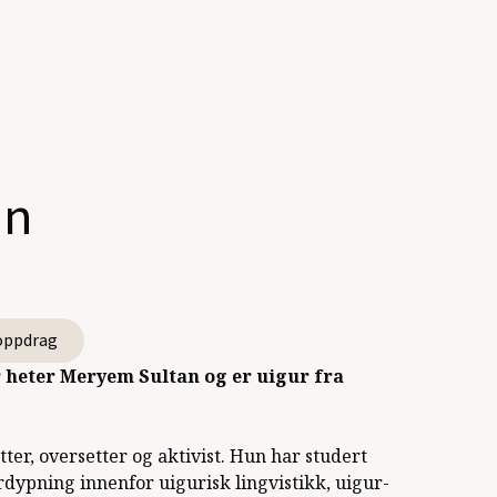
an
oppdrag
 heter Meryem Sultan og er uigur fra
ter, oversetter og aktivist. Hun har studert
rdypning innenfor uigurisk lingvistikk, uigur-