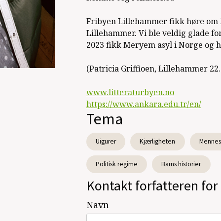
Fribyen Lillehammer fikk høre om h
Lillehammer. Vi ble veldig glade fo
2023 fikk Meryem asyl i Norge og hu
(Patricia Griffioen, Lillehammer 22
www.litteraturbyen.no
https://www.ankara.edu.tr/en/
Tema
Uigurer
Kjærligheten
Mennesk
Politisk regime
Barns historier
Kontakt forfatteren for 
Navn