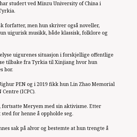
har studert ved Minzu University of China i
Tyrkia.
 forfatter, men hun skriver også noveller,
hun uigurisk musikk, både klassisk, folklore og
yse uigurenes situasjon i forskjellige offentlige
tilbake fra Tyrkia til Xinjiang hvor hun
s bor.
Uighur PEN og i 2019 fikk hun Lin Zhao Memorial
Centre (ICPC).
er, fortsatte Meryem med sin aktivisme. Etter
t sted for henne å oppholde seg.
nes sak på alvor og bestemte at hun trengte å