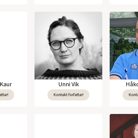
Kaur
Unni Vik
Håko
ttar!
Kontakt forfattar!
Konta