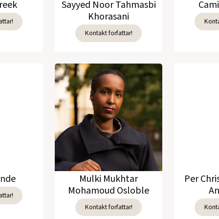
reek
Sayyed Noor Tahmasbi
Cami
Khorasani
ttar!
Konta
Kontakt forfattar!
unde
Mulki Mukhtar
Per Chri
Mohamoud Osloble
An
ttar!
Kontakt forfattar!
Konta