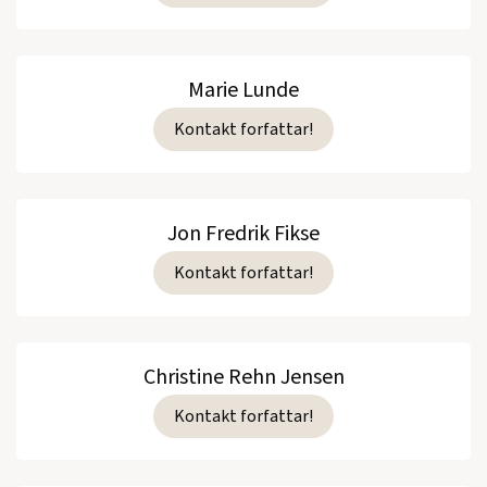
Marie Lunde
Kontakt forfattar!
Jon Fredrik Fikse
Kontakt forfattar!
Christine Rehn Jensen
Kontakt forfattar!