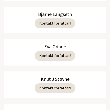
Bjarne Langseth
Kontakt forfattar!
Eva Grinde
Kontakt forfattar!
Knut J Støvne
Kontakt forfattar!