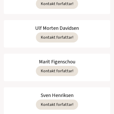
Kontakt forfattar!
Ulf Morten Davidsen
Kontakt forfattar!
Marit Figenschou
Kontakt forfattar!
Sven Henriksen
Kontakt forfattar!