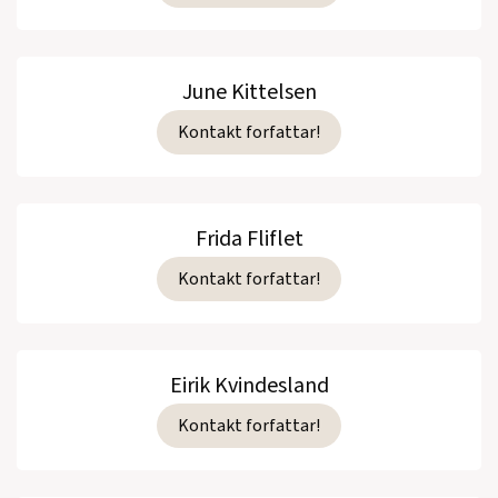
June Kittelsen
Kontakt forfattar!
Frida Fliflet
Kontakt forfattar!
Eirik Kvindesland
Kontakt forfattar!