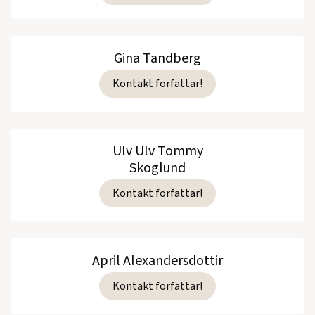
Gina Tandberg
Kontakt forfattar!
Ulv Ulv Tommy
Skoglund
Kontakt forfattar!
April Alexandersdottir
Kontakt forfattar!