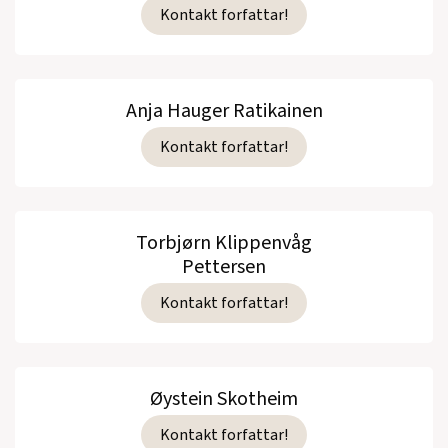
Kontakt forfattar!
Anja Hauger Ratikainen
Kontakt forfattar!
Torbjørn Klippenvåg
Pettersen
Kontakt forfattar!
Øystein Skotheim
Kontakt forfattar!