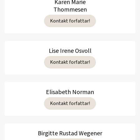
Karen Marie
Thommesen
Kontakt forfattar!
Lise Irene Osvoll
Kontakt forfattar!
Elisabeth Norman
Kontakt forfattar!
Birgitte Rustad Wegener