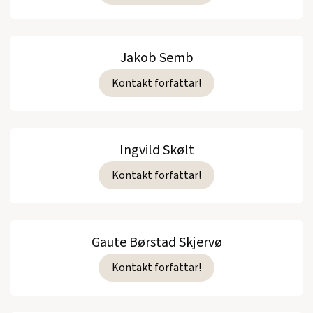
Jakob Semb
Kontakt forfattar!
Ingvild Skølt
Kontakt forfattar!
Gaute Børstad Skjervø
Kontakt forfattar!