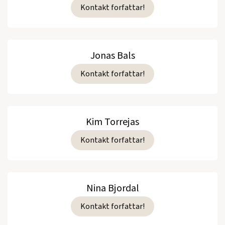
Kontakt forfattar!
Jonas Bals
Kontakt forfattar!
Kim Torrejas
Kontakt forfattar!
Nina Bjordal
Kontakt forfattar!