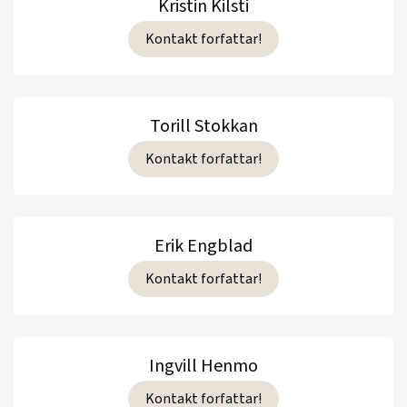
Kristin Kilsti
Kontakt forfattar!
Torill Stokkan
Kontakt forfattar!
Erik Engblad
Kontakt forfattar!
Ingvill Henmo
Kontakt forfattar!