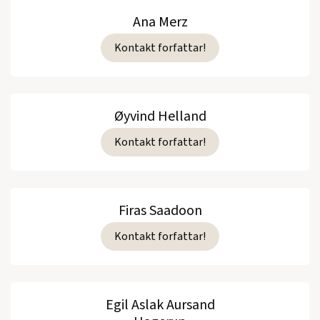
Ana Merz
Kontakt forfattar!
Øyvind Helland
Kontakt forfattar!
Firas Saadoon
Kontakt forfattar!
Egil Aslak Aursand