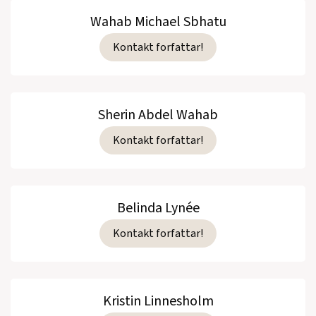
Wahab Michael Sbhatu
Kontakt forfattar!
Sherin Abdel Wahab
Kontakt forfattar!
Belinda Lynée
Kontakt forfattar!
Kristin Linnesholm