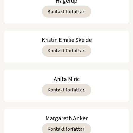
Hagerup
Kontakt forfattar!
Kristin Emilie Skeide
Kontakt forfattar!
Anita Miric
Kontakt forfattar!
Margareth Anker
Kontakt forfattar!