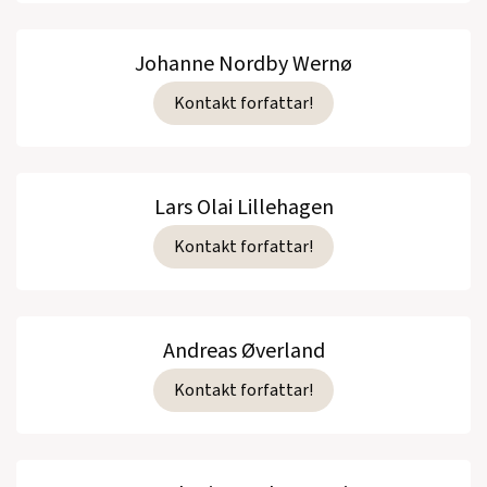
Johanne Nordby Wernø
Kontakt forfattar!
Lars Olai Lillehagen
Kontakt forfattar!
Andreas Øverland
Kontakt forfattar!