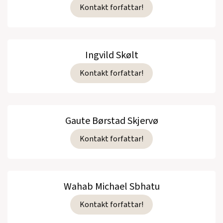
Kontakt forfattar!
Ingvild Skølt
Kontakt forfattar!
Gaute Børstad Skjervø
Kontakt forfattar!
Wahab Michael Sbhatu
Kontakt forfattar!