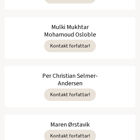
Mulki Mukhtar
Mohamoud Osloble
Kontakt forfattar!
Per Christian Selmer-
Andersen
Kontakt forfattar!
Maren Ørstavik
Kontakt forfattar!