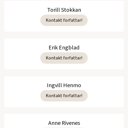
Torill Stokkan
Kontakt forfattar!
Erik Engblad
Kontakt forfattar!
Ingvill Henmo
Kontakt forfattar!
Anne Rivenes