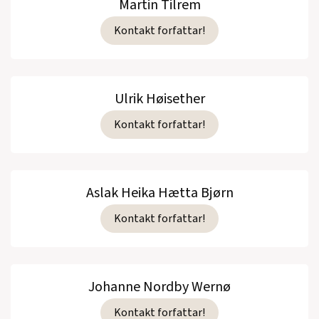
Martin Tilrem
Kontakt forfattar!
Ulrik Høisether
Kontakt forfattar!
Aslak Heika Hætta Bjørn
Kontakt forfattar!
Johanne Nordby Wernø
Kontakt forfattar!