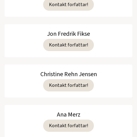
Kontakt forfattar!
Jon Fredrik Fikse
Kontakt forfattar!
Christine Rehn Jensen
Kontakt forfattar!
Ana Merz
Kontakt forfattar!