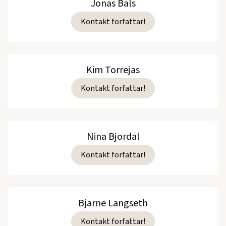
Jonas Bals
Kontakt forfattar!
Kim Torrejas
Kontakt forfattar!
Nina Bjordal
Kontakt forfattar!
Bjarne Langseth
Kontakt forfattar!