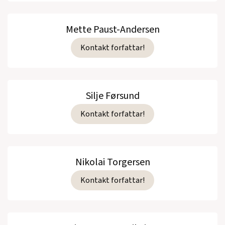
Mette Paust-Andersen
Kontakt forfattar!
Silje Førsund
Kontakt forfattar!
Nikolai Torgersen
Kontakt forfattar!