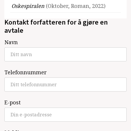
Oskespiralen
(Oktober, Roman, 2022)
Kontakt forfatteren for å gjøre en
avtale
Navn
Telefonnummer
E-post