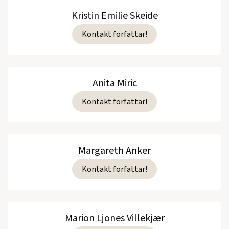
Kristin Emilie Skeide
Kontakt forfattar!
Anita Miric
Kontakt forfattar!
Margareth Anker
Kontakt forfattar!
Marion Ljones Villekjær