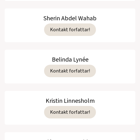
Sherin Abdel Wahab
Kontakt forfattar!
Belinda Lynée
Kontakt forfattar!
Kristin Linnesholm
Kontakt forfattar!