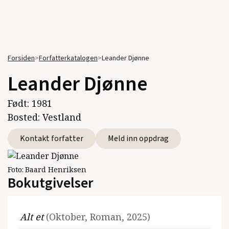
Forsiden
>
Forfatterkatalogen
>
Leander Djønne
Leander Djønne
Født:
1981
Bosted:
Vestland
Kontakt forfatter
Meld inn oppdrag
Foto:
Baard Henriksen
Bokutgivelser
Alt et
(Oktober, Roman, 2025)