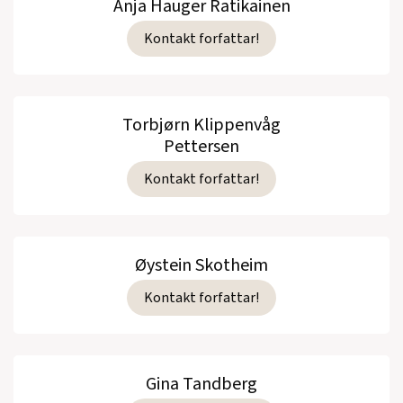
Anja Hauger Ratikainen
Kontakt forfattar!
Torbjørn Klippenvåg
Pettersen
Kontakt forfattar!
Øystein Skotheim
Kontakt forfattar!
Gina Tandberg