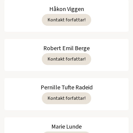
Håkon Viggen
Kontakt forfattar!
Robert Emil Berge
Kontakt forfattar!
Pernille Tufte Radeid
Kontakt forfattar!
Marie Lunde