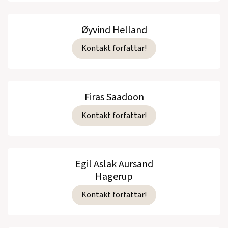
Øyvind Helland
Kontakt forfattar!
Firas Saadoon
Kontakt forfattar!
Egil Aslak Aursand
Hagerup
Kontakt forfattar!