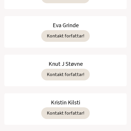
Eva Grinde
Kontakt forfattar!
Knut J Støvne
Kontakt forfattar!
Kristin Kilsti
Kontakt forfattar!