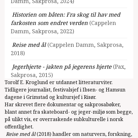
Damm, Sakprosa, 2024)
Historien om båten: Fra skog til hav med
farkosten som endret verden
(Cappelen
Damm, Sakprosa, 2022)
Reise med ål
(Cappelen Damm, Sakprosa,
2018)
Jegerhjerte - jakten på jegerens hjerte
(Pax,
Sakprosa, 2015)
Torolf E. Kroglund er utdannet litteraturviter.
Tenk Brett! Skateboarding i Norge
Tidligere journalist, festivalsjef i Ibsen- og Hamsun
(Cappelen Damm, Dokumentar og
dagene i Grimstad og kultursjef i Risør.
Har skrevet flere dokumentar og sakprosabøker,
historie, 2014)
blant annet fra skateboard- og jeger-miljø som begge,
Sjøfiskehåndboka
(Vigmostad & Bjørke,
på ulikt vis, er overraskende subkulturelle i norsk
offentlighet.
Sakprosa, 2011)
Reise med ål
(2018) handler om naturvern, forskning,