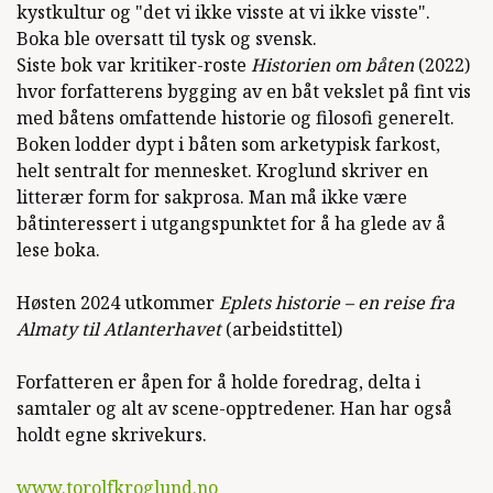
50 turer på Sørlandet
(Tun forlag,
kystkultur og "det vi ikke visste at vi ikke visste".
Sakprosa, 2011)
Boka ble oversatt til tysk og svensk.
Siste bok var kritiker-roste
Historien om båten
(2022)
hvor forfatterens bygging av en båt vekslet på fint vis
med båtens omfattende historie og filosofi generelt.
Boken lodder dypt i båten som arketypisk farkost,
Se alle utgivelser
helt sentralt for mennesket. Kroglund skriver en
litterær form for sakprosa. Man må ikke være
båtinteressert i utgangspunktet for å ha glede av å
lese boka.
Høsten 2024 utkommer
Eplets historie – en reise fra
Almaty til Atlanterhavet
(arbeidstittel)
Forfatteren er åpen for å holde foredrag, delta i
samtaler og alt av scene-opptredener. Han har også
holdt egne skrivekurs.
www.torolfkroglund.no