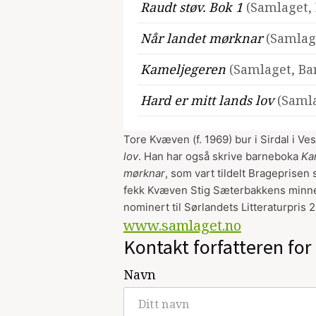
Raudt støv. Bok 1
(Samlaget,
Når landet mørknar
(Samlag
Kameljegeren
(Samlaget, Ba
Hard er mitt lands lov
(Saml
Tore Kvæven
(f. 1969) bur i Sirdal i 
lov
. Han har også skrive barneboka
Ka
mørknar
, som vart tildelt Brageprisen 
fekk Kvæven Stig Sæterbakkens minn
nominert til Sørlandets Litteraturpri
www.samlaget.no
Kontakt forfatteren for 
Navn