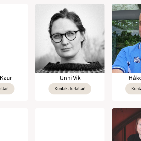
Kaur
Unni Vik
Håko
ttar!
Kontakt forfattar!
Konta