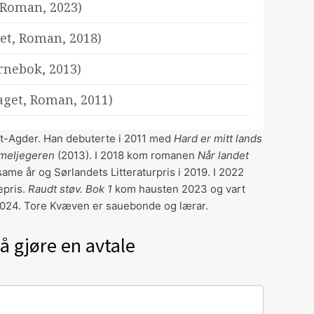
 Roman, 2023)
et, Roman, 2018)
rnebok, 2013)
aget, Roman, 2011)
Vest-Agder. Han debuterte i 2011 med
Hard er mitt lands
meljegeren
(2013). I 2018 kom romanen
Når landet
same år og Sørlandets Litteraturpris i 2019. I 2022
epris.
R
audt støv. Bok 1
kom hausten 2023 og vart
s 2024. Tore Kvæven er sauebonde og lærar.
å gjøre en avtale