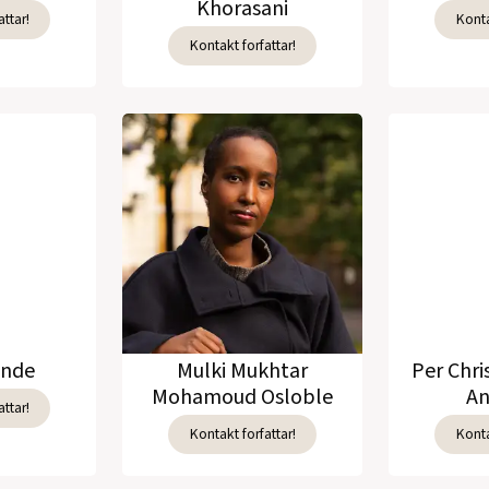
Khorasani
ttar!
Konta
Kontakt forfattar!
unde
Mulki Mukhtar
Per Chri
Mohamoud Osloble
An
ttar!
Kontakt forfattar!
Konta