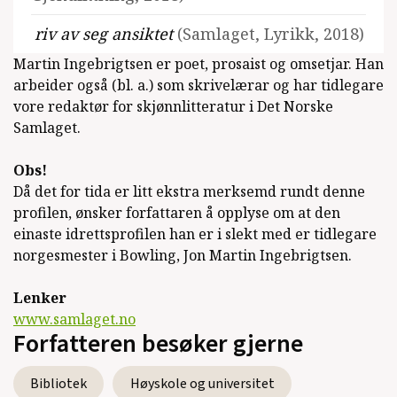
riv av seg ansiktet
(Samlaget, Lyrikk, 2018)
Martin Ingebrigtsen er poet, prosaist og omsetjar. Han
Jens Blendstrup: Gud taler ut
(Bokvennen,
arbeider også (bl. a.) som skrivelærar og har tidlegare
Gjendiktning, 2016)
vore redaktør for skjønnlitteratur i Det Norske
Samlaget.
Obs!
Då det for tida er litt ekstra merksemd rundt denne
Se alle utgivelser
profilen, ønsker forfattaren å opplyse om at den
einaste idrettsprofilen han er i slekt med er tidlegare
norgesmester i Bowling, Jon Martin Ingebrigtsen.
Lenker
www.samlaget.no
Forfatteren besøker gjerne
Bibliotek
Høyskole og universitet