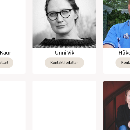
Kaur
Unni Vik
Håko
ttar!
Kontakt forfattar!
Konta