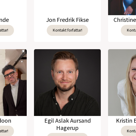
unde
Jon Fredrik Fikse
Christin
ttar!
Kontakt forfattar!
Konta
adoon
Egil Aslak Aursand
Kristin 
Hagerup
ttar!
Konta