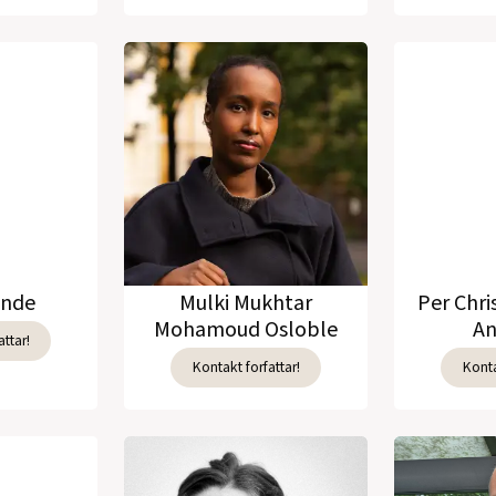
unde
Mulki Mukhtar
Per Chri
Mohamoud Osloble
An
ttar!
Kontakt forfattar!
Konta