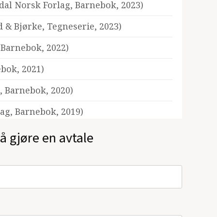
dal Norsk Forlag, Barnebok, 2023)
 & Bjørke, Tegneserie, 2023)
, Barnebok, 2022)
ebok, 2021)
g, Barnebok, 2020)
lag, Barnebok, 2019)
19)
å gjøre en avtale
 Damm, Barnebok, 2018)
Damm, Barnebok, 2018)
, Barnebok, 2017)