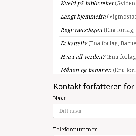
Kveld på biblioteket
(Gylden
Langt hjemmefra
(Vigmostad
Regnværsdagen
(Ena forlag
Et katteliv
(Ena forlag, Barn
Hva i all verden?
(Ena forla
Månen og bananen
(Ena for
Flommen
(Kolon, Roman, 20
Kontakt forfatteren for 
Hva er der oppe?
(Cappelen
Navn
Det grønne treet
(Cappelen 
Sykkelløpet
(Cappelen Damm
Telefonnummer