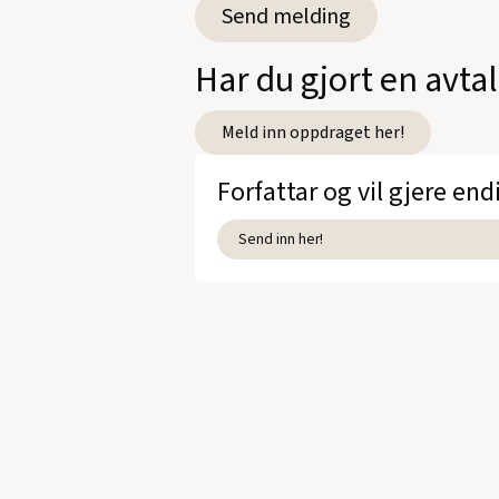
Det krokete sporet
(Jippi for
Har du gjort en avta
Alfabetfesten
(Cappelen Dam
Meld inn oppdraget her!
Den krokete kanalen
(Jippi 
Forfattar og vil gjere end
Søppel
(Gyldendal Norsk For
Den krokete kniv
(Jippi forl
Send inn her!
Coffee and Donuts
(Top Shelf
Hello, Again
(Top Shelf, Teg
Se alle utgivelser