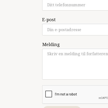
Sur
(Cappelen Damm, Barneb
Hva er nedi der?
(Cappelen 
E-post
Et brevs reise
(Cappelen Dam
Vi flyr sørover
(Cappelen Da
Skynd deg lille bille!
(Cappe
Melding
The Fisherman and the Pha
Nattmat
(Cappelen Damm, B
Til værs
(Cappelen Damm, B
Om natten
(Cappelen Damm,
Nattsyn
(Cappelen Damm, Te
Hva handler den om?
(Capp