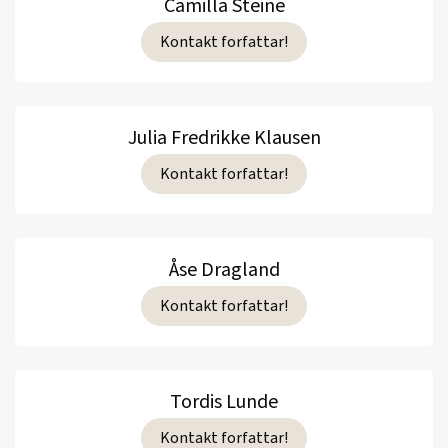
Camilla Steine
Kontakt forfattar!
Julia Fredrikke Klausen
Kontakt forfattar!
Åse Dragland
Kontakt forfattar!
Tordis Lunde
Kontakt forfattar!