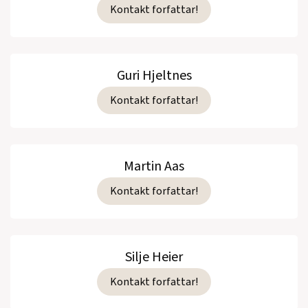
Kontakt forfattar!
Guri Hjeltnes
Kontakt forfattar!
Martin Aas
Kontakt forfattar!
Silje Heier
Kontakt forfattar!