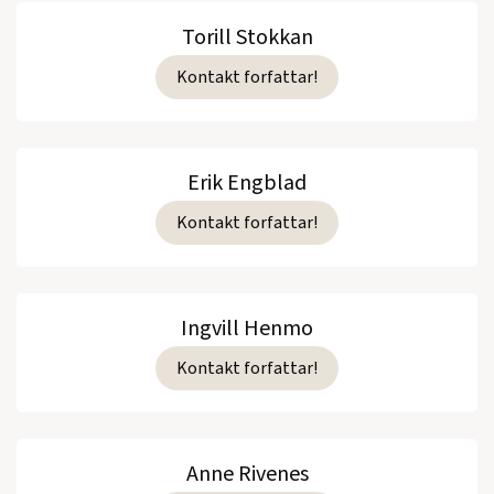
Torill Stokkan
Kontakt forfattar!
Erik Engblad
Kontakt forfattar!
Ingvill Henmo
Kontakt forfattar!
Anne Rivenes