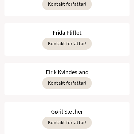
Kontakt forfattar!
Frida Fliflet
Kontakt forfattar!
Eirik Kvindesland
Kontakt forfattar!
Gøril Sæther
Kontakt forfattar!