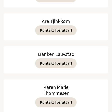
Are Tjihkkom
Kontakt forfattar!
Mariken Lauvstad
Kontakt forfattar!
Karen Marie
Thommesen
Kontakt forfattar!