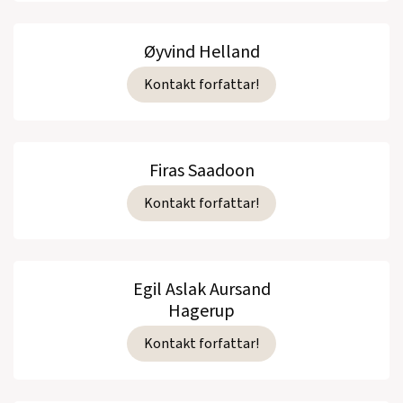
Øyvind Helland
Kontakt forfattar!
Firas Saadoon
Kontakt forfattar!
Egil Aslak Aursand
Hagerup
Kontakt forfattar!