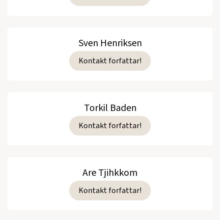
Sven Henriksen
Kontakt forfattar!
Torkil Baden
Kontakt forfattar!
Are Tjihkkom
Kontakt forfattar!