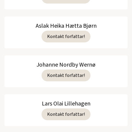
Aslak Heika Hætta Bjørn
Kontakt forfattar!
Johanne Nordby Wernø
Kontakt forfattar!
Lars Olai Lillehagen
Kontakt forfattar!