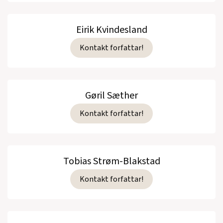
Eirik Kvindesland
Kontakt forfattar!
Gøril Sæther
Kontakt forfattar!
Tobias Strøm-Blakstad
Kontakt forfattar!