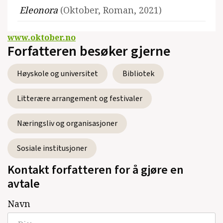
Eleonora
(Oktober, Roman, 2021)
www.oktober.no
Forfatteren besøker gjerne
Høyskole og universitet
Bibliotek
Litterære arrangement og festivaler
Næringsliv og organisasjoner
Sosiale institusjoner
Kontakt forfatteren for å gjøre en
avtale
Navn