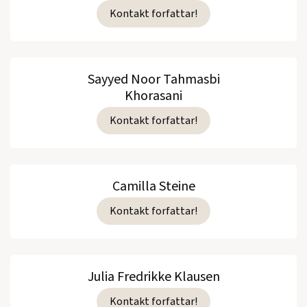
Kontakt forfattar!
Sayyed Noor Tahmasbi
Khorasani
Kontakt forfattar!
Camilla Steine
Kontakt forfattar!
Julia Fredrikke Klausen
Kontakt forfattar!