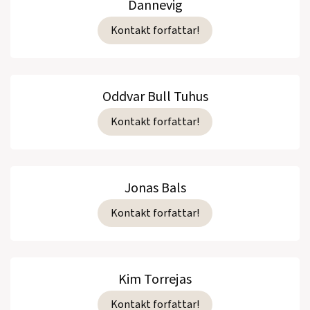
Dannevig
Kontakt forfattar!
Oddvar Bull Tuhus
Kontakt forfattar!
Jonas Bals
Kontakt forfattar!
Kim Torrejas
Kontakt forfattar!