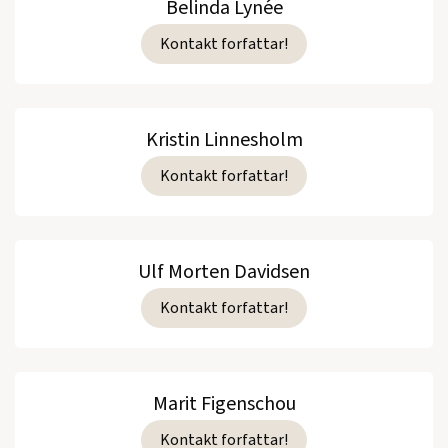
Belinda Lynée
Kontakt forfattar!
Kristin Linnesholm
Kontakt forfattar!
Ulf Morten Davidsen
Kontakt forfattar!
Marit Figenschou
Kontakt forfattar!