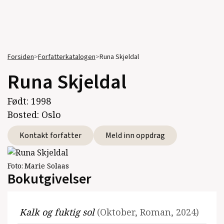
Forsiden
>
Forfatterkatalogen
>
Runa Skjeldal
Runa Skjeldal
Født:
1998
Bosted:
Oslo
Kontakt forfatter
Meld inn oppdrag
Foto:
Marie Solaas
Bokutgivelser
Kalk og fuktig sol
(Oktober, Roman, 2024)