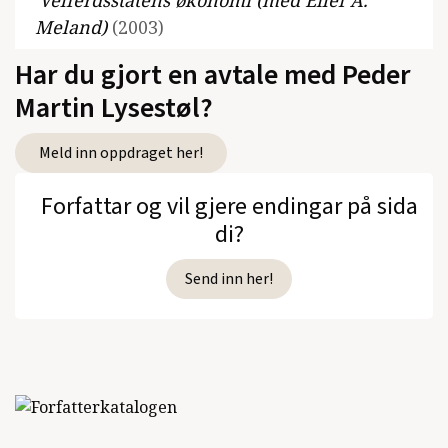
Velferdsstatens økonomi (med Eilef A.
Meland)
(2003)
Har du gjort en avtale med Peder
Den nyliberale revolusjonen. Om angrepet
på velferdsstaten (med Roar Eilertsen)
Martin Lysestøl?
(2001)
Meld inn oppdraget her!
Husholdets politiske økonomi
(1992)
Forfattar og vil gjere endingar på sida
Opprør på Filippinene
(1990)
di?
Jugoslavia: et forsøk på sosialisme
(1985)
Send inn her!
Palestinerne : historie og frigjøringskamp
(1973)
Se alle utgivelser