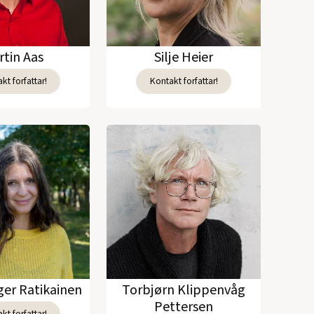
rtin Aas
Silje Heier
kt forfattar!
Kontakt forfattar!
ger Ratikainen
Torbjørn Klippenvåg
Pettersen
kt forfattar!