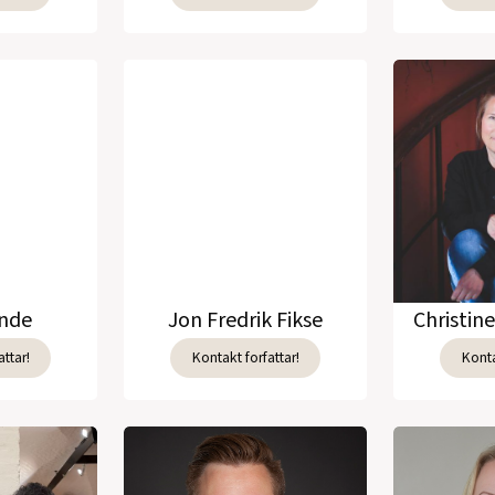
unde
Jon Fredrik Fikse
Christin
ttar!
Kontakt forfattar!
Konta