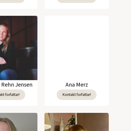
e Rehn Jensen
Ana Merz
kt forfattar!
Kontakt forfattar!