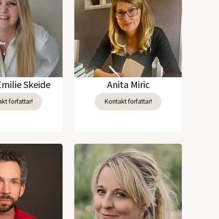
Emilie Skeide
Anita Miric
kt forfattar!
Kontakt forfattar!