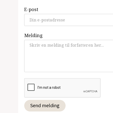
E-post
Melding