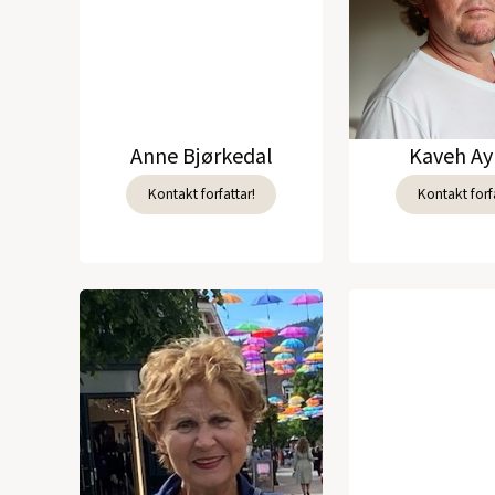
Anne Bjørkedal
Kaveh Ay
Kontakt forfattar!
Kontakt forfa