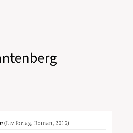
antenberg
em
(Liv forlag, Roman, 2016)