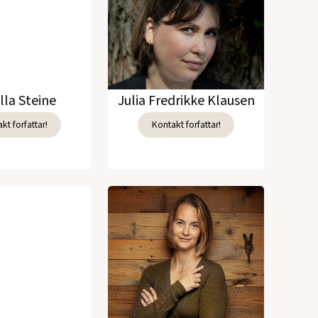
lla Steine
Julia Fredrikke Klausen
kt forfattar!
Kontakt forfattar!