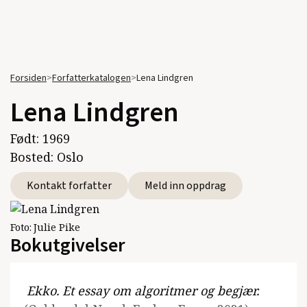
Forsiden
>
Forfatterkatalogen
>
Lena Lindgren
Lena Lindgren
Født:
1969
Bosted:
Oslo
Kontakt forfatter
Meld inn oppdrag
Foto:
Julie Pike
Bokutgivelser
Ekko. Et essay om algoritmer og begjær.