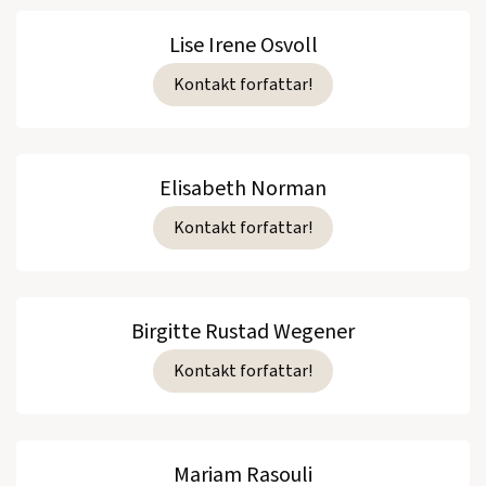
Lise Irene Osvoll
Kontakt forfattar!
Elisabeth Norman
Kontakt forfattar!
Birgitte Rustad Wegener
Kontakt forfattar!
Mariam Rasouli