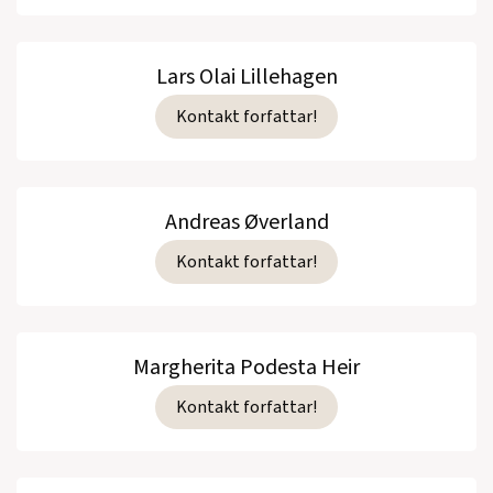
Lars Olai Lillehagen
Kontakt forfattar!
Andreas Øverland
Kontakt forfattar!
Margherita Podesta Heir
Kontakt forfattar!