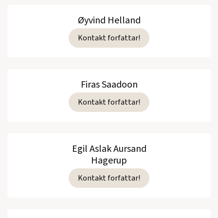
Øyvind Helland
Kontakt forfattar!
Firas Saadoon
Kontakt forfattar!
Egil Aslak Aursand
Hagerup
Kontakt forfattar!