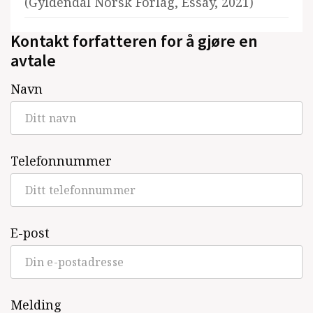
(Gyldendal Norsk Forlag, Essay, 2021)
Kontakt forfatteren for å gjøre en
avtale
Navn
Telefonnummer
E-post
Melding