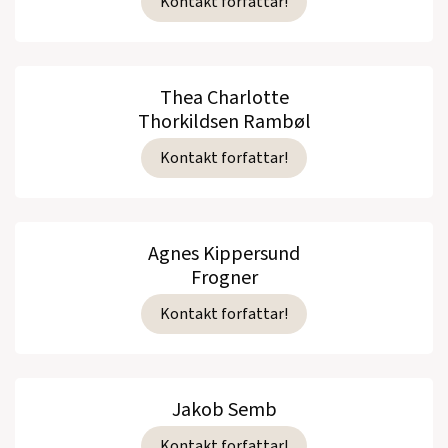
Kontakt forfattar!
Thea Charlotte
Thorkildsen Rambøl
Kontakt forfattar!
Agnes Kippersund
Frogner
Kontakt forfattar!
Jakob Semb
Kontakt forfattar!