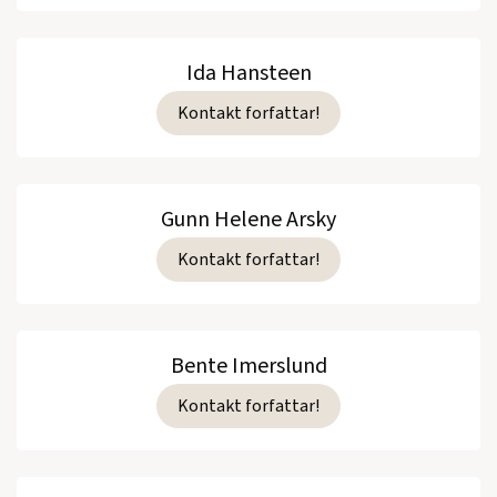
Ida Hansteen
Kontakt forfattar!
Gunn Helene Arsky
Kontakt forfattar!
Bente Imerslund
Kontakt forfattar!