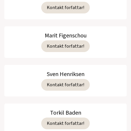
Kontakt forfattar!
Marit Figenschou
Kontakt forfattar!
Sven Henriksen
Kontakt forfattar!
Torkil Baden
Kontakt forfattar!