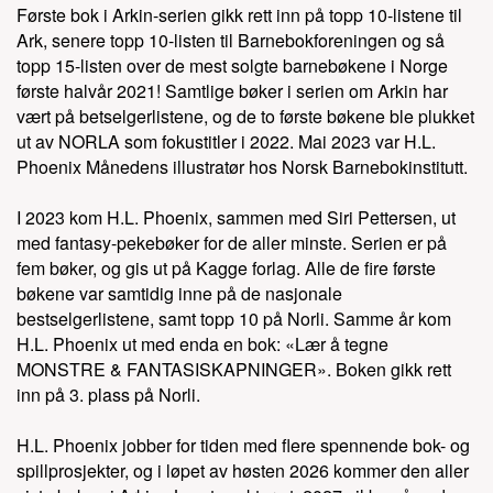
Første bok i Arkin-serien gikk rett inn på topp 10-listene til
Den lille høna med bæsj i ryggsekken
Ark, senere topp 10-listen til Barnebokforeningen og så
topp 15-listen over de mest solgte barnebøkene i Norge
(LEVEL X forlag, Barnebok, 2019)
første halvår 2021! Samtlige bøker i serien om Arkin har
vært på betselgerlistene, og de to første bøkene ble plukket
ut av NORLA som fokustitler i 2022. Mai 2023 var H.L.
Phoenix Månedens illustratør hos Norsk Barnebokinstitutt.
Se alle utgivelser
I 2023 kom H.L. Phoenix, sammen med Siri Pettersen, ut
med fantasy-pekebøker for de aller minste. Serien er på
fem bøker, og gis ut på Kagge forlag. Alle de fire første
bøkene var samtidig inne på de nasjonale
bestselgerlistene, samt topp 10 på Norli. Samme år kom
H.L. Phoenix ut med enda en bok: «Lær å tegne
MONSTRE & FANTASISKAPNINGER». Boken gikk rett
inn på 3. plass på Norli.
H.L. Phoenix jobber for tiden med flere spennende bok- og
spillprosjekter, og i løpet av høsten 2026 kommer den aller