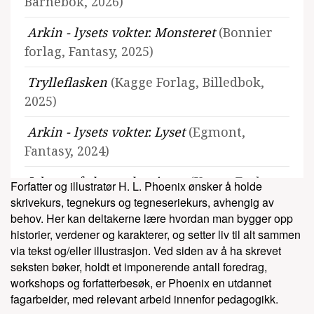
Barnebok, 2026)
Arkin - lysets vokter. Monsteret
(Bonnier
forlag, Fantasy, 2025)
Trylleflasken
(Kagge Forlag, Billedbok,
2025)
Arkin - lysets vokter. Lyset
(Egmont,
Fantasy, 2024)
Jakten på den røde stjerne
(Kagge Forlag,
Forfatter og illustratør H. L. Phoenix ønsker å holde
Barnebok, 2024)
skrivekurs, tegnekurs og tegneseriekurs, avhengig av
behov. Her kan deltakerne lære hvordan man bygger opp
Hodeskallenøkkelen
(Kagge Forlag,
historier, verdener og karakterer, og setter liv til alt sammen
Barnebok, 2024)
via tekst og/eller illustrasjon. Ved siden av å ha skrevet
seksten bøker, holdt et imponerende antall foredrag,
Lær å tegne monstre & fantasiskapninger
workshops og forfatterbesøk, er Phoenix en utdannet
fagarbeider, med relevant arbeid innenfor pedagogikk.
(Egmont, Barnebok, 2023)