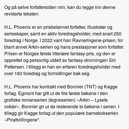
Gledelig pekebok
(Kagge Forlag,
Og på selve forfattersiden min, kan du legge inn denne
reviderte teksten:
Barnebok, 2023)
H.L. Phoenix er en prisbelønnet forfatter, illustratør og
Skrekkelig pekebok
(Kagge Forlag, 2023)
serieskaper, samt en aktiv foredragsholder, med snart 250
Magisk pekebok
(Kagge Forlag, 2023)
foredrag i Norge. I 2022 vant han Ravneringene-prisen, for
blant annet Arkin-serien og hans prestasjoner som forfatter.
Eventyrlig pekebok
(Kagge Forlag, 2023)
Prisen er Norges første litterære fantasy-pris, og den er
opprettet og personlig utdelt av fantasy-dronningen Siri
Fantastisk pekebok
(Kagge Forlag, 2023)
Pettersen. I tillegg er han en erfaren foredragsholder med
over 160 foredrag og formidlinger bak seg.
Arkin – Lysets vokter: Valget
(Egmont,
Fantasy, 2023)
H.L. Phoenix har kontrakt med Bonnier (TNT) og Kagge
forlag. Egmont har gitt ut de fire første bøkene i den
Arkin – Lysets vokter: Håpet
(Egmont,
grafiske romanserien (tegneserien) «Arkin – Lysets
Fantasy, 2022)
vokter». Bonnier gir ut de resterende to bøkene i serien. I
tillegg gir Kagge forlag ut den populære barnebokserien
Arkin – Lysets vokter: Hemmeligheten
«Pirattvillingene".
(Egmont, Fantasy, 2021)