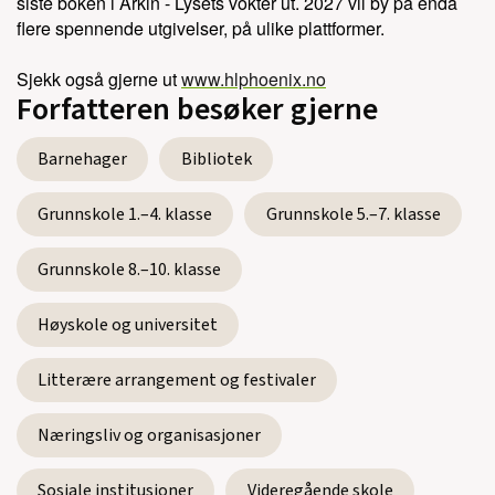
siste boken i Arkin - Lysets vokter ut. 2027 vil by på enda
flere spennende utgivelser, på ulike plattformer.
Sjekk også gjerne ut
www.hlphoenix.no
Forfatteren besøker gjerne
Barnehager
Bibliotek
Grunnskole 1.–4. klasse
Grunnskole 5.–7. klasse
Grunnskole 8.–10. klasse
Høyskole og universitet
Litterære arrangement og festivaler
Næringsliv og organisasjoner
Sosiale institusjoner
Videregående skole