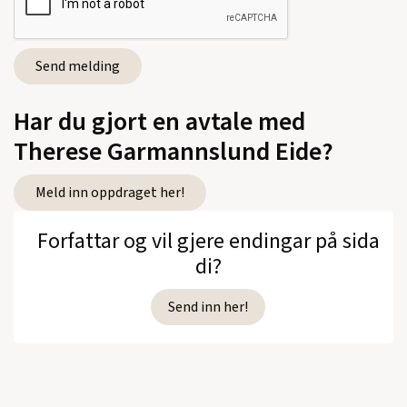
Feltnotater fra småbarnslivet
(Tiden,
Sakprosa, 2019)
Har du gjort en avtale med
Se alle utgivelser
Therese Garmannslund Eide?
Meld inn oppdraget her!
Forfattar og vil gjere endingar på sida
di?
Send inn her!