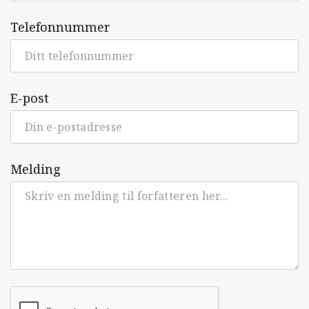
Hjemmefronten overlever julen
(Strand,
Telefonnummer
Tegneserie, 2022)
Bare striper
(Egmont, 2022)
E-post
Foreldreskapet. En bruksanvisning
(Egmont, 2021)
Koronadagbøkene
(Egmont, Tegneserie,
2020)
Melding
Fra Shakespeare til Knausgård: 66
klassikere du naturligvis har lest, sakprosa
(Tiden, Sakprosa, 2020)
Intet nytt fra hjemmefronten
(Egmont,
Tegneserie, 2019)