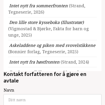
Intet nytt fra sommerfronten
(Strand,
Tegneserie, 2026)
Den lille store kysseboka (Illustratør)
(Vigmostad & Bjørke, Fakta for barn og
unge, 2025)
Askeladdene og piken med svovelstikkene
(Bonnier forlag, Tegneserie, 2025)
Intet nytt fra høstfronten
(Strand, 2024)
Fra Snorre til Skaranger - 66 norske
Kontakt forfatteren for å gjøre en
klassikere du naturligvis har lest (ill.)
avtale
(Tiden, 2024)
Navn
Askeladdene møter Rødhette
(Egmont,
Barnebok, 2023)