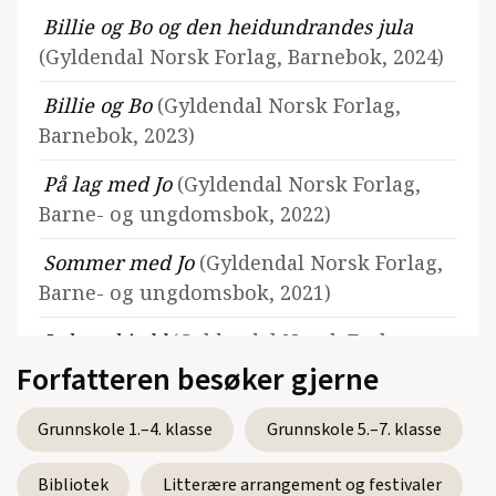
Billie og Bo og den heidundrandes jula
(Gyldendal Norsk Forlag, Barnebok, 2024)
Billie og Bo
(Gyldendal Norsk Forlag,
Barnebok, 2023)
På lag med Jo
(Gyldendal Norsk Forlag,
Barne- og ungdomsbok, 2022)
Sommer med Jo
(Gyldendal Norsk Forlag,
Barne- og ungdomsbok, 2021)
Jo har skjedd
(Gyldendal Norsk Forlag,
Forfatteren besøker gjerne
Barne- og ungdomsbok, 2020)
Grunnskole 1.–4. klasse
Grunnskole 5.–7. klasse
Bibliotek
Litterære arrangement og festivaler
Se alle utgivelser