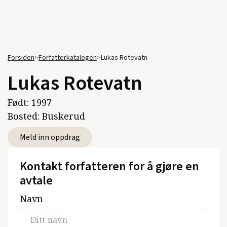
Forsiden
>
Forfatterkatalogen
>
Lukas Rotevatn
Lukas Rotevatn
Født:
1997
Bosted:
Buskerud
Meld inn oppdrag
Kontakt forfatteren for å gjøre en
avtale
Navn