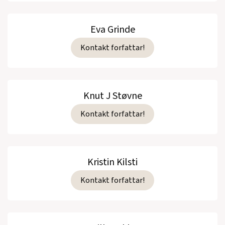
Eva Grinde
Kontakt forfattar!
Knut J Støvne
Kontakt forfattar!
Kristin Kilsti
Kontakt forfattar!