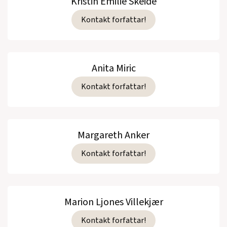
Kristin Emilie Skeide
Kontakt forfattar!
Anita Miric
Kontakt forfattar!
Margareth Anker
Kontakt forfattar!
Marion Ljones Villekjær
Kontakt forfattar!