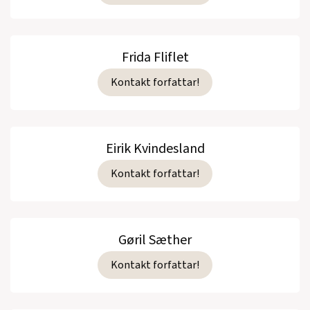
Frida Fliflet
Kontakt forfattar!
Eirik Kvindesland
Kontakt forfattar!
Gøril Sæther
Kontakt forfattar!