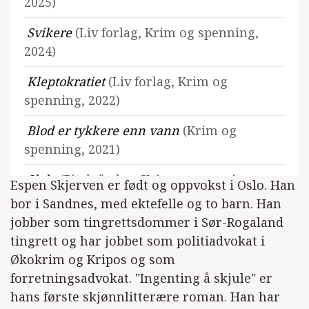
2025)
Svikere
(Liv forlag, Krim og spenning,
2024)
Kleptokratiet
(Liv forlag, Krim og
spenning, 2022)
Blod er tykkere enn vann
(Krim og
spenning, 2021)
Slakt
(Pitch forlag, Krim og spenning,
Espen Skjerven er født og oppvokst i Oslo. Han
2019)
bor i Sandnes, med ektefelle og to barn. Han
jobber som tingrettsdommer i Sør-Rogaland
tingrett og har jobbet som politiadvokat i
Økokrim og Kripos og som
Se alle utgivelser
forretningsadvokat. "Ingenting å skjule" er
hans første skjønnlitterære roman. Han har