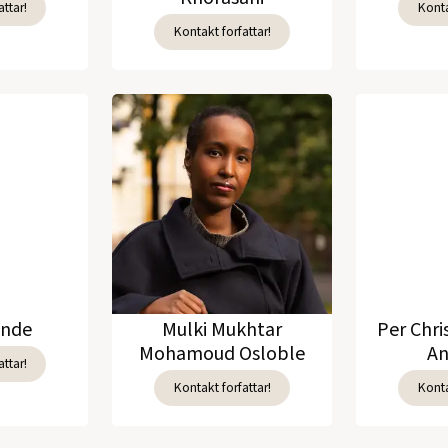
ttar!
Konta
Kontakt forfattar!
unde
Mulki Mukhtar
Per Chri
Mohamoud Osloble
An
ttar!
Kontakt forfattar!
Konta