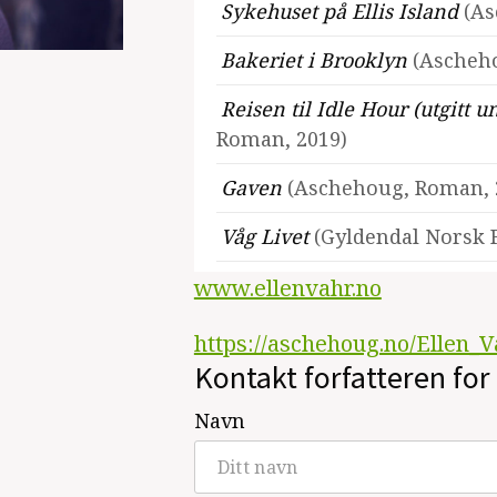
Sykehuset på Ellis Island
(As
Bakeriet i Brooklyn
(Ascheh
Reisen til Idle Hour (utgitt 
Roman, 2019)
Gaven
(Aschehoug, Roman, 
Våg Livet
(Gyldendal Norsk F
Drømmekraft
(Gyldendal Nor
www.ellenvahr.no
https://aschehoug.no/Ellen_
Kontakt forfatteren for 
Se alle utgivelser
Navn