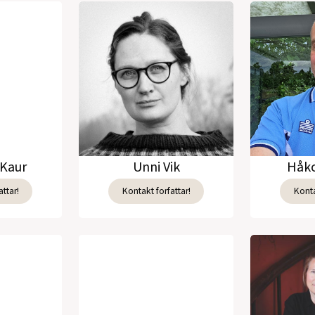
Kaur
Unni Vik
Håko
ttar!
Kontakt forfattar!
Konta