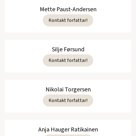
Mette Paust-Andersen
Kontakt forfattar!
Silje Førsund
Kontakt forfattar!
Nikolai Torgersen
Kontakt forfattar!
Anja Hauger Ratikainen