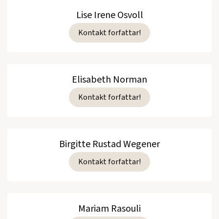
Lise Irene Osvoll
Kontakt forfattar!
Elisabeth Norman
Kontakt forfattar!
Birgitte Rustad Wegener
Kontakt forfattar!
Mariam Rasouli