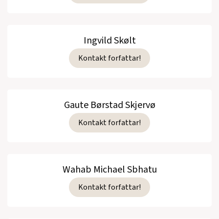
Ingvild Skølt
Kontakt forfattar!
Gaute Børstad Skjervø
Kontakt forfattar!
Wahab Michael Sbhatu
Kontakt forfattar!