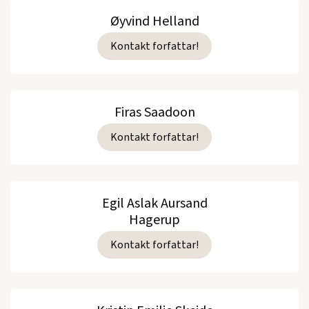
Øyvind Helland
Kontakt forfattar!
Firas Saadoon
Kontakt forfattar!
Egil Aslak Aursand
Hagerup
Kontakt forfattar!