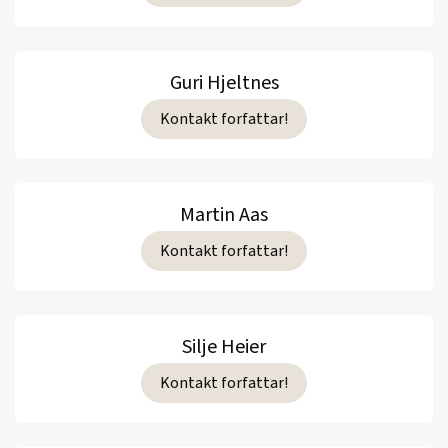
Guri Hjeltnes
Kontakt forfattar!
Martin Aas
Kontakt forfattar!
Silje Heier
Kontakt forfattar!