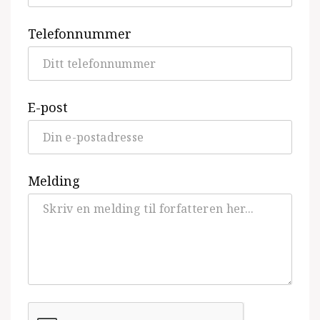
Telefonnummer
E-post
Melding