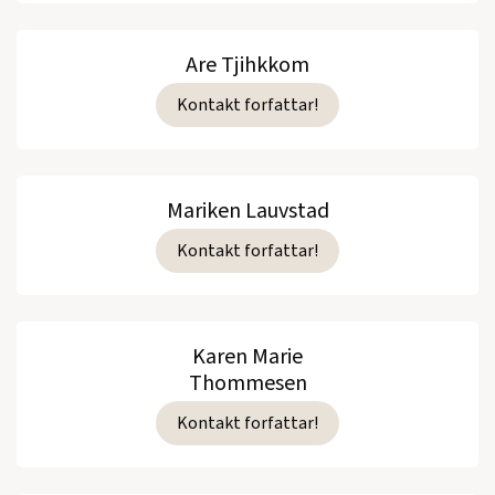
Are Tjihkkom
Kontakt forfattar!
Mariken Lauvstad
Kontakt forfattar!
Karen Marie
Thommesen
Kontakt forfattar!