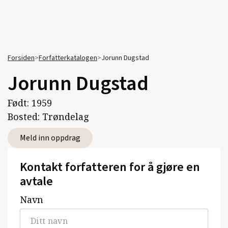
Forsiden
>
Forfatterkatalogen
>
Jorunn Dugstad
Jorunn Dugstad
Født:
1959
Bosted:
Trøndelag
Meld inn oppdrag
Kontakt forfatteren for å gjøre en
avtale
Navn