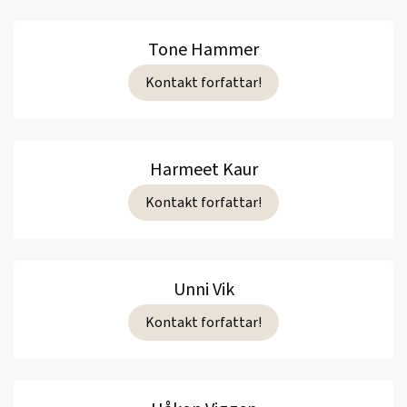
Tone Hammer
Kontakt forfattar!
Harmeet Kaur
Kontakt forfattar!
Unni Vik
Kontakt forfattar!