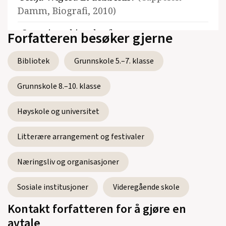
Damm, Biografi, 2010)
Organisert kjøpekraft.
Forfatteren besøker gjerne
Forbrukersamvirkets historie i Norge
(Pax,
Sakprosa, 2006)
Bibliotek
Grunnskole 5.–7. klasse
Grunnskole 8.–10. klasse
Høyskole og universitet
Se alle utgivelser
Litterære arrangement og festivaler
Næringsliv og organisasjoner
Sosiale institusjoner
Videregående skole
Kontakt forfatteren for å gjøre en
avtale