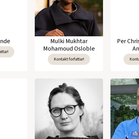
unde
Mulki Mukhtar
Per Chri
Mohamoud Osloble
An
ttar!
Kontakt forfattar!
Konta