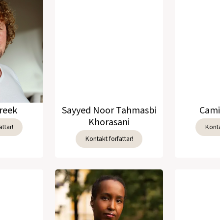
reek
Sayyed Noor Tahmasbi
Cami
Khorasani
ttar!
Konta
Kontakt forfattar!