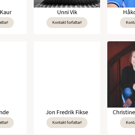
Kaur
Unni Vik
Håko
ttar!
Kontakt forfattar!
Konta
unde
Jon Fredrik Fikse
Christin
ttar!
Kontakt forfattar!
Konta