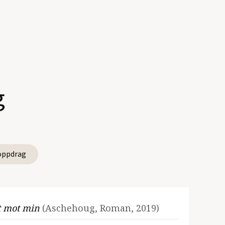
g
oppdrag
t mot min
(Aschehoug, Roman, 2019)