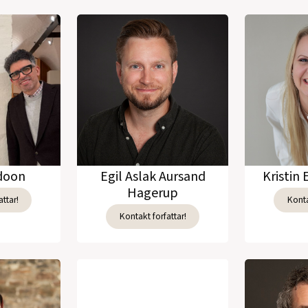
adoon
Egil Aslak Aursand
Kristin 
Hagerup
ttar!
Konta
Kontakt forfattar!