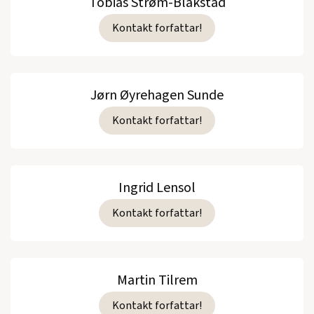
Tobias Strøm-Blakstad
Kontakt forfattar!
Jørn Øyrehagen Sunde
Kontakt forfattar!
Ingrid Lensol
Kontakt forfattar!
Martin Tilrem
Kontakt forfattar!