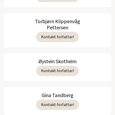
Torbjørn Klippenvåg
Pettersen
Kontakt forfattar!
Øystein Skotheim
Kontakt forfattar!
Gina Tandberg
Kontakt forfattar!