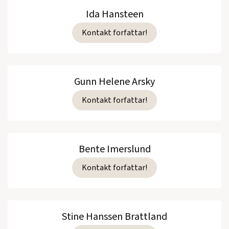
Ida Hansteen
Kontakt forfattar!
Gunn Helene Arsky
Kontakt forfattar!
Bente Imerslund
Kontakt forfattar!
Stine Hanssen Brattland