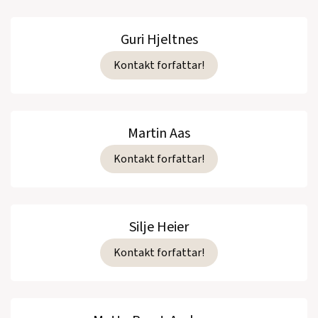
Guri Hjeltnes
Kontakt forfattar!
Martin Aas
Kontakt forfattar!
Silje Heier
Kontakt forfattar!