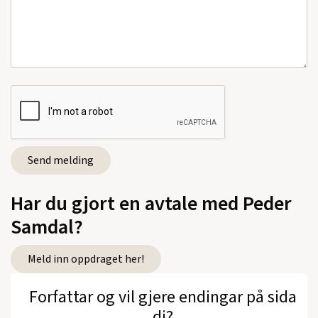
Har du gjort en avtale med Peder
Samdal?
Meld inn oppdraget her!
Forfattar og vil gjere endingar på sida
di?