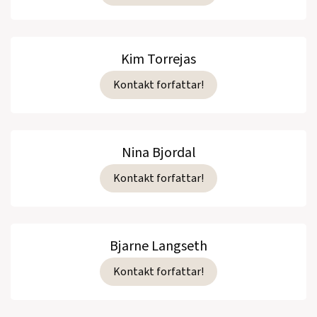
Kim Torrejas
Kontakt forfattar!
Nina Bjordal
Kontakt forfattar!
Bjarne Langseth
Kontakt forfattar!