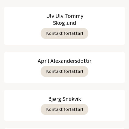
Ulv Ulv Tommy
Skoglund
Kontakt forfattar!
April Alexandersdottir
Kontakt forfattar!
Bjørg Snekvik
Kontakt forfattar!