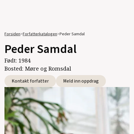
Forsiden
>
Forfatterkatalogen
>
Peder Samdal
Peder Samdal
Født:
1984
Bosted:
Møre og Romsdal
Kontakt forfatter
Meld inn oppdrag