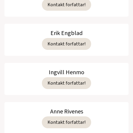
Kontakt forfattar!
Erik Engblad
Kontakt forfattar!
Ingvill Henmo
Kontakt forfattar!
Anne Rivenes
Kontakt forfattar!