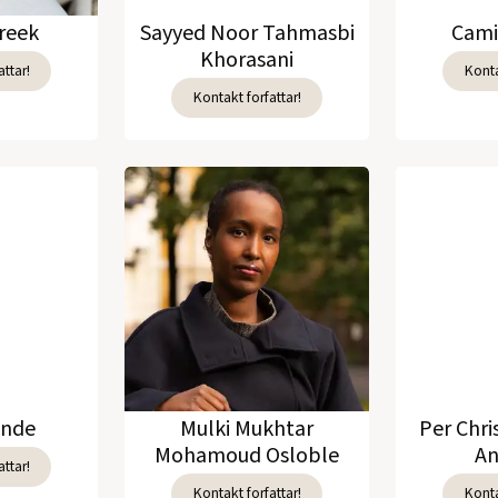
reek
Sayyed Noor Tahmasbi
Cami
Khorasani
ttar!
Konta
Kontakt forfattar!
unde
Mulki Mukhtar
Per Chri
Mohamoud Osloble
An
ttar!
Kontakt forfattar!
Konta