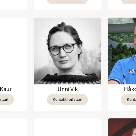
Kaur
Unni Vik
Håko
ttar!
Kontakt forfattar!
Konta