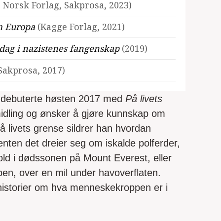
 Norsk Forlag, Sakprosa, 2023)
om Europa
(Kagge Forlag, 2021)
n dag i nazistenes fangenskap
(2019)
Sakprosa, 2017)
og debuterte høsten 2017 med
På livets
idling og ønsker å gjøre kunnskap om
 På livets grense sildrer han hvordan
enten det dreier seg om iskalde polferder,
ld i dødssonen på Mount Everest, eller
en, over en mil under havoverflaten.
historier om hva menneskekroppen er i