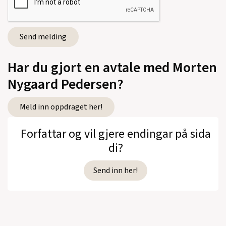
2013)
Bo fixar allt
(Bonnier Carlsen, Barnebok,
2013)
Bo går til barnehagen
(IKO forlaget,
Har du gjort en avtale med Morten
Barnebok, 2013)
Nygaard Pedersen?
Bo går i butikken
(IKO forlaget, Barnebok,
Meld inn oppdraget her!
2013)
Forfattar og vil gjere endingar på sida
Min kirkebok 6
(IKO forlaget, Religiøs
di?
litteratur, 2012)
Bo åker på semester
(Bonnier Carlsen,
Send inn her!
Barnebok, 2012)
Min kirkebok 4
(IKO forlaget, Barnebok,
2011)