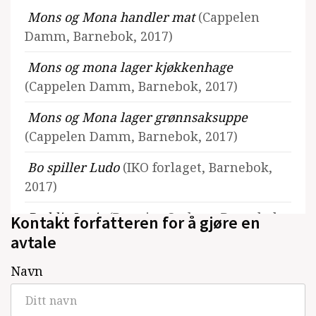
Mons og Mona handler mat
(Cappelen
Damm, Barnebok, 2017)
Mons og mona lager kjøkkenhage
(Cappelen Damm, Barnebok, 2017)
Mons og Mona lager grønnsaksuppe
(Cappelen Damm, Barnebok, 2017)
Bo spiller Ludo
(IKO forlaget, Barnebok,
2017)
Bo blir Lucia
(Bonnier Carlsen, Barnebok,
Kontakt forfatteren for å gjøre en
2017)
avtale
Katja kan själv
(Bonnier Carlsen,
Navn
Barnebok, 2016)