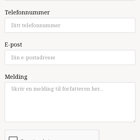
Bo blir lucia
(Bonnier Carlsen, Barnebok,
2016)
Telefonnummer
Den blå barnkammarboken (Medforfatter)
(Bonnier Carlsen, Barnebok, 2015)
E-post
Bo går till biblioteket
(Bonnier Carlsen,
Barnebok, 2015)
Katja är inte trött
(Bonnier Carlsen,
Barnebok, 2014)
Melding
Bo går till dagis
(Bonnier Carlsen,
Barnebok, 2014)
Min kirkebok 2/Hvor er Krølle?
(IKO
forlaget, Barnebok, 2013)
Bo reiser på ferie
(IKO forlaget, Barnebok,