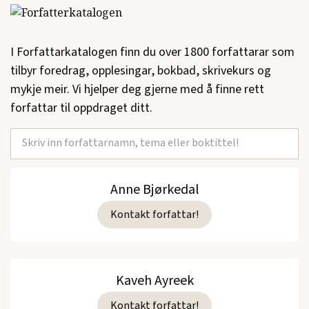
Bo er mørkredd
(IKO forlaget, Barnebok,
2011)
I Forfattarkatalogen finn du over 1800 forfattarar som
Bo firar jul
(Bonnier Carlsen, Barnebok,
tilbyr foredrag, opplesingar, bokbad, skrivekurs og
2011)
mykje meir. Vi hjelper deg gjerne med å finne rett
forfattar til oppdraget ditt.
Bo blir mörkrädd
(Bonnier Carlsen,
Barnebok, 2011)
Bo firar födelsedag
(Bonnier Carlsen,
Barnebok, 2010)
Anne Bjørkedal
Kontakt forfattar!
Bo blir til overs
(IKO forlaget, Barnebok,
2010)
Bo blir över
(Bonnier Carlsen, Barnebok,
Kaveh Ayreek
2010)
Kontakt forfattar!