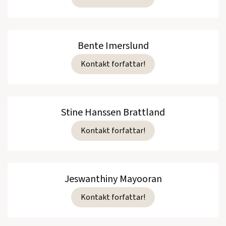
Bente Imerslund
Kontakt forfattar!
Stine Hanssen Brattland
Kontakt forfattar!
Jeswanthiny Mayooran
Kontakt forfattar!