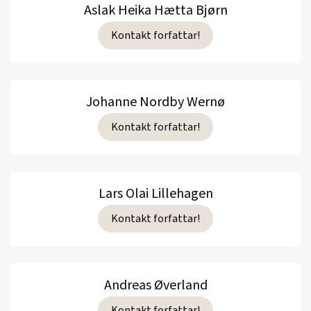
Aslak Heika Hætta Bjørn
Kontakt forfattar!
Johanne Nordby Wernø
Kontakt forfattar!
Lars Olai Lillehagen
Kontakt forfattar!
Andreas Øverland
Kontakt forfattar!