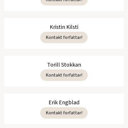
Kristin Kilsti
Kontakt forfattar!
Torill Stokkan
Kontakt forfattar!
Erik Engblad
Kontakt forfattar!