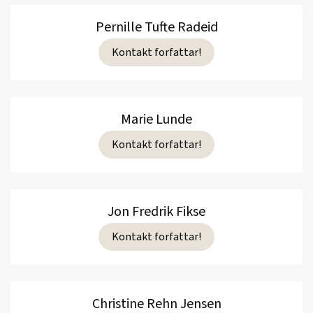
Pernille Tufte Radeid
Kontakt forfattar!
Marie Lunde
Kontakt forfattar!
Jon Fredrik Fikse
Kontakt forfattar!
Christine Rehn Jensen