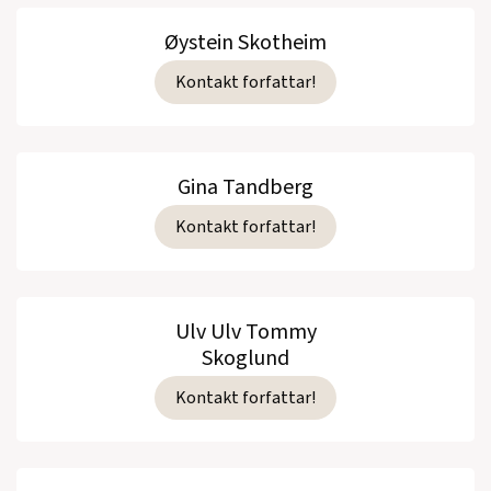
Øystein Skotheim
Kontakt forfattar!
Gina Tandberg
Kontakt forfattar!
Ulv Ulv Tommy
Skoglund
Kontakt forfattar!