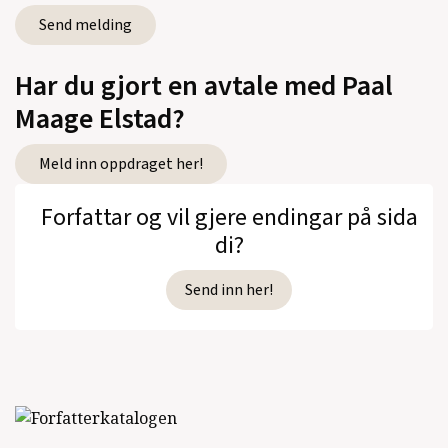
Har du gjort en avtale med Paal
Maage Elstad?
Meld inn oppdraget her!
Forfattar og vil gjere endingar på sida
di?
Send inn her!