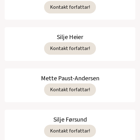
Kontakt forfattar!
Silje Heier
Kontakt forfattar!
Mette Paust-Andersen
Kontakt forfattar!
Silje Førsund
Kontakt forfattar!