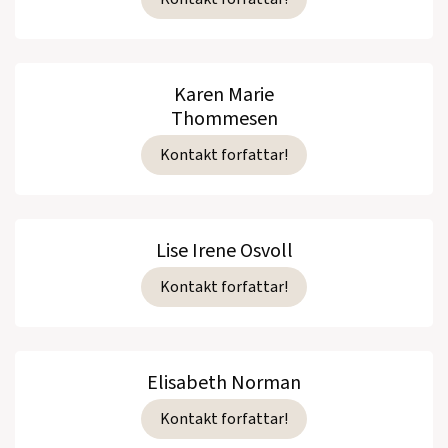
Karen Marie
Thommesen
Kontakt forfattar!
Lise Irene Osvoll
Kontakt forfattar!
Elisabeth Norman
Kontakt forfattar!