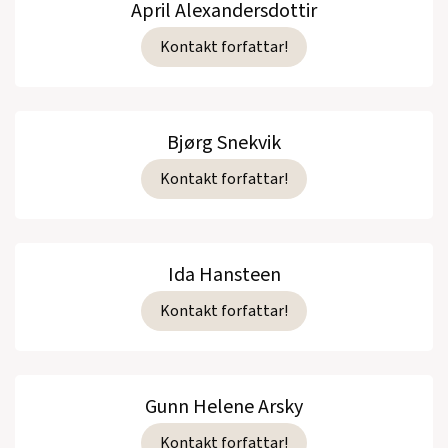
April Alexandersdottir
Kontakt forfattar!
Bjørg Snekvik
Kontakt forfattar!
Ida Hansteen
Kontakt forfattar!
Gunn Helene Arsky
Kontakt forfattar!