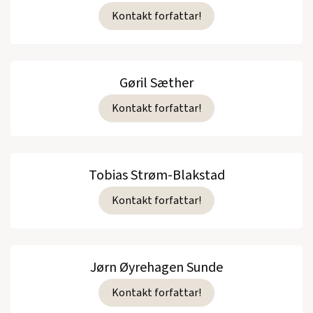
Kontakt forfattar!
Gøril Sæther
Kontakt forfattar!
Tobias Strøm-Blakstad
Kontakt forfattar!
Jørn Øyrehagen Sunde
Kontakt forfattar!