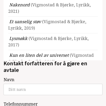
Nakenord
(Vigmostad & Bjørke, Lyrikk,
2021)
Et uanselig støv
(Vigmostad & Bjørke,
Lyrikk, 2019)
Lysmøkk
(Vigmostad & Bjørke, Lyrikk,
2017)
Kun en liten del av universet
(Vigmostad
& Bjørke, Lyrikk, 2015)
Kontakt forfatteren for å gjøre en
avtale
Navn
Se alle utgivelser
Telefonnummer