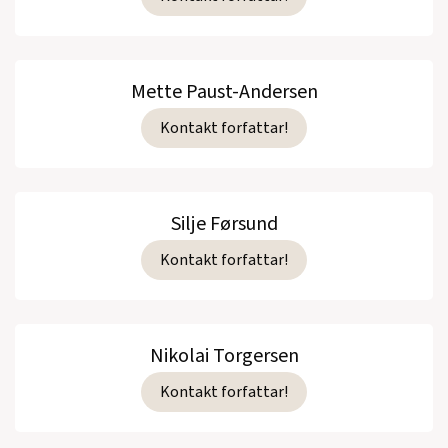
Mette Paust-Andersen
Kontakt forfattar!
Silje Førsund
Kontakt forfattar!
Nikolai Torgersen
Kontakt forfattar!