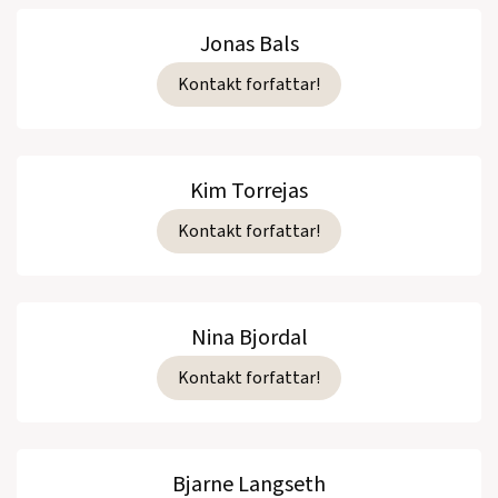
Jonas Bals
Kontakt forfattar!
Kim Torrejas
Kontakt forfattar!
Nina Bjordal
Kontakt forfattar!
Bjarne Langseth