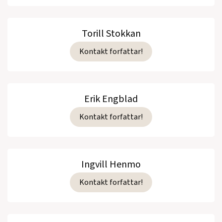
Torill Stokkan
Kontakt forfattar!
Erik Engblad
Kontakt forfattar!
Ingvill Henmo
Kontakt forfattar!