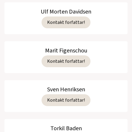
Ulf Morten Davidsen
Kontakt forfattar!
Marit Figenschou
Kontakt forfattar!
Sven Henriksen
Kontakt forfattar!
Torkil Baden