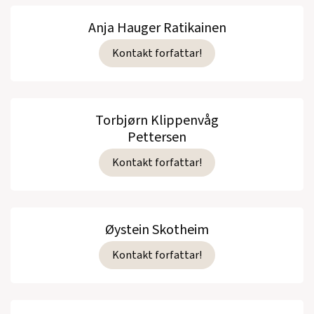
Anja Hauger Ratikainen
Kontakt forfattar!
Torbjørn Klippenvåg
Pettersen
Kontakt forfattar!
Øystein Skotheim
Kontakt forfattar!