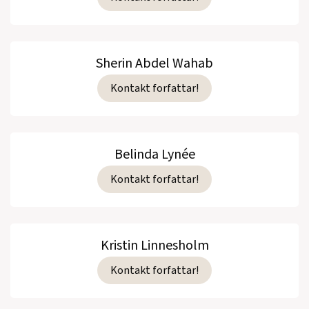
Sherin Abdel Wahab
Kontakt forfattar!
Belinda Lynée
Kontakt forfattar!
Kristin Linnesholm
Kontakt forfattar!