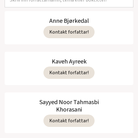
Anne Bjørkedal
Kontakt forfattar!
Kaveh Ayreek
Kontakt forfattar!
Sayyed Noor Tahmasbi
Khorasani
Kontakt forfattar!