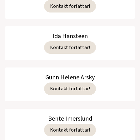
Kontakt forfattar!
Ida Hansteen
Kontakt forfattar!
Gunn Helene Arsky
Kontakt forfattar!
Bente Imerslund
Kontakt forfattar!