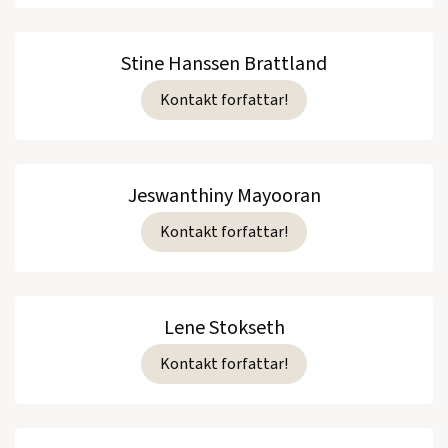
Stine Hanssen Brattland
Kontakt forfattar!
Jeswanthiny Mayooran
Kontakt forfattar!
Lene Stokseth
Kontakt forfattar!