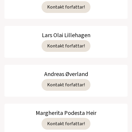
Kontakt forfattar!
Lars Olai Lillehagen
Kontakt forfattar!
Andreas Øverland
Kontakt forfattar!
Margherita Podesta Heir
Kontakt forfattar!