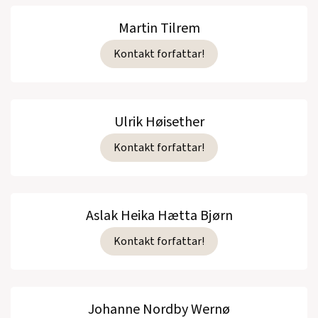
Martin Tilrem
Kontakt forfattar!
Ulrik Høisether
Kontakt forfattar!
Aslak Heika Hætta Bjørn
Kontakt forfattar!
Johanne Nordby Wernø