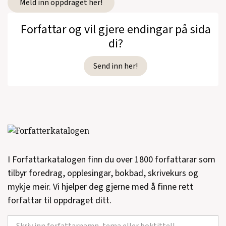
Meld inn oppdraget her!
Forfattar og vil gjere endingar på sida
di?
Send inn her!
I Forfattarkatalogen finn du over 1800 forfattarar som
tilbyr foredrag, opplesingar, bokbad, skrivekurs og
mykje meir. Vi hjelper deg gjerne med å finne rett
forfattar til oppdraget ditt.