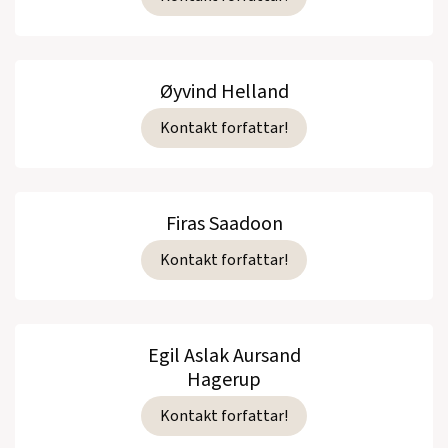
Øyvind Helland
Kontakt forfattar!
Firas Saadoon
Kontakt forfattar!
Egil Aslak Aursand
Hagerup
Kontakt forfattar!