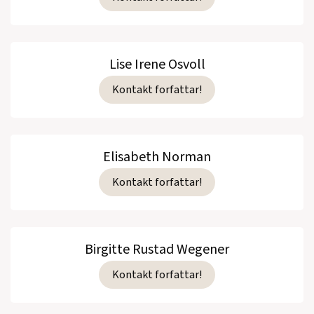
Lise Irene Osvoll
Kontakt forfattar!
Elisabeth Norman
Kontakt forfattar!
Birgitte Rustad Wegener
Kontakt forfattar!