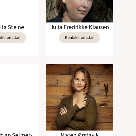
lla Steine
Julia Fredrikke Klausen
kt forfattar!
Kontakt forfattar!
stian Selmer-
Maren Ørstavik