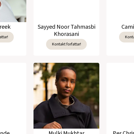
reek
Sayyed Noor Tahmasbi
Cami
Khorasani
ttar!
Konta
Kontakt forfattar!
unde
Mulki Mukhtar
Per Chri