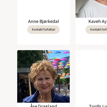
Anne Bjørkedal
Kaveh Ay
Kontakt forfattar!
Kontakt forfa
Åse Dragland
Tordis L