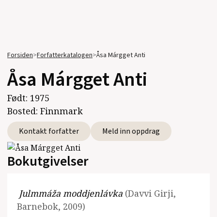
Forsiden
>
Forfatterkatalogen
>
Åsa Márgget Anti
Åsa Márgget Anti
Født:
1975
Bosted:
Finnmark
Kontakt forfatter
Meld inn oppdrag
Bokutgivelser
Julmmáža moddjenlávka
(Davvi Girji,
Barnebok, 2009)