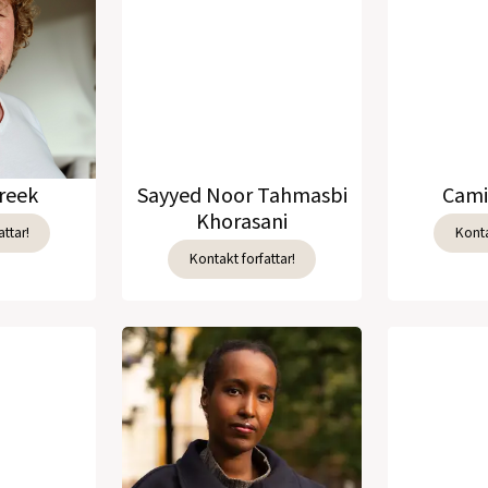
reek
Sayyed Noor Tahmasbi
Cami
Khorasani
ttar!
Konta
Kontakt forfattar!