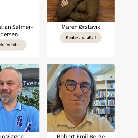
stian Selmer-
Maren Ørstavik
dersen
Kontakt forfattar!
kt forfattar!
n Viggen
Robert Emil Berge