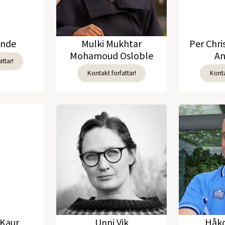
unde
Mulki Mukhtar
Per Chri
Mohamoud Osloble
An
ttar!
Kontakt forfattar!
Konta
Kaur
Unni Vik
Håko