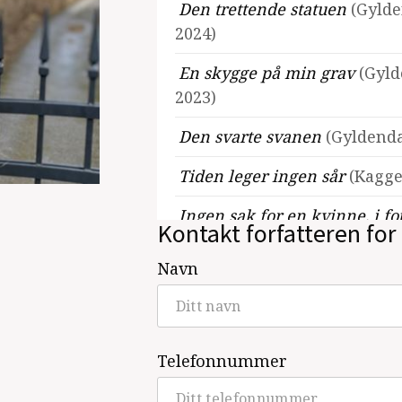
Den trettende statuen
(Gylde
2024)
En skygge på min grav
(Gyld
2023)
Den svarte svanen
(Gyldenda
Tiden leger ingen sår
(Kagge
Ingen sak for en kvinne, i fo
Kontakt forfatteren for 
Reklev
(2010)
Navn
Hun som ingen unnslipper
(
Lykkeformelen
(Kagge Forla
Det svakeste ledd
(Kagge For
Telefonnummer