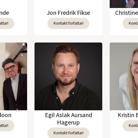
unde
Jon Fredrik Fikse
Christin
ttar!
Kontakt forfattar!
Konta
adoon
Egil Aslak Aursand
Kristin 
Hagerup
ttar!
Konta
Kontakt forfattar!