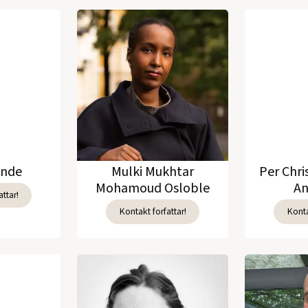
unde
Mulki Mukhtar
Per Chri
Mohamoud Osloble
An
ttar!
Kontakt forfattar!
Konta