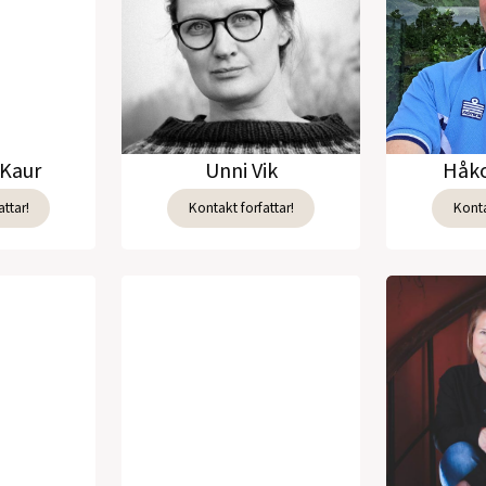
Kaur
Unni Vik
Håko
ttar!
Kontakt forfattar!
Konta