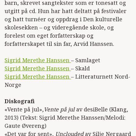
barn, skrevet sangtekster som er tonesatt og
utgitt på cd. Hun har hatt deltatt på festivaler
og hatt turnéer og oppdrag i Den kulturelle
Se alle utgivelser
skolesekken – og videregående skole, og
forelest om eget forfatterskap og
forfatterskapet til sin far, Arvid Hanssen.
Sigrid Merethe Hanssen
– Samlaget
Sigrid Merethe Hanssen
– Skald
Sigrid Merethe Hanssen
– Litteraturnett Nord-
Norge
Diskografi
«Vente på jul»,
Vente på jul
av desiBelle (Klang,
2013) (Tekst: Sigrid Merethe Hanssen/Melodi:
Gaute Øvereng)
«Det var for sent»,
Unclouded
av Silje Nergaard