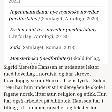
2022)
Ingenmannsland: nye nynorske noveller
(medforfatter)
(Samlaget, Antologi, 2020)
Kysten i ditt liv - noveller (medforfatter)
(Liv forlag, Antologi, 2018)
Sofia
(Samlaget, Roman, 2013)
Monsterboka (medforfatter)
(Skald forlag,
Antologi, 2013)
Sigrid Merethe Hanssen er utdannet lektor
med hovedfag i nordisk, og har skrevet
Detektiv Smartbart og sabotasjen på badet
hovedoppgave om Henrik Ibsens lyrikk. Siden
(Samlaget, Barnebok, 2011)
1996 har hun undervist i videregående skole i
Ingen heime
(Samlaget, Noveller, 2009)
fagene norsk, litteratur, religion og etikk. Hun
har også arbeidet på bibliotek. Hanssen har i
Sprang
(Samlaget, Noveller, 2007)
tillegg til romaner, noveller og tekster for