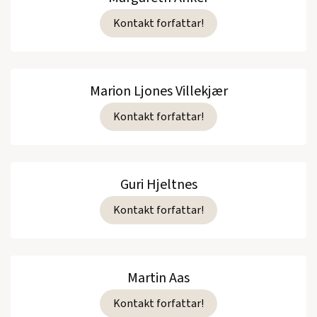
Kontakt forfattar!
Marion Ljones Villekjær
Kontakt forfattar!
Guri Hjeltnes
Kontakt forfattar!
Martin Aas
Kontakt forfattar!