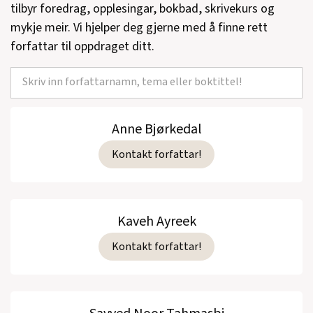
tilbyr foredrag, opplesingar, bokbad, skrivekurs og
mykje meir. Vi hjelper deg gjerne med å finne rett
forfattar til oppdraget ditt.
Anne Bjørkedal
Kontakt forfattar!
Kaveh Ayreek
Kontakt forfattar!