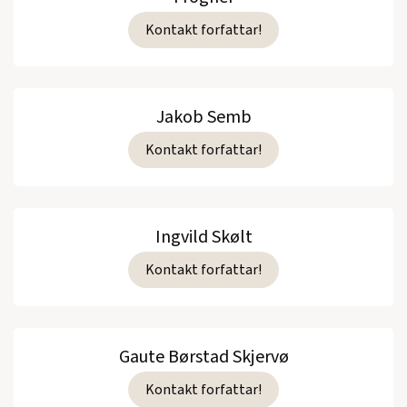
Kontakt forfattar!
Jakob Semb
Kontakt forfattar!
Ingvild Skølt
Kontakt forfattar!
Gaute Børstad Skjervø
Kontakt forfattar!