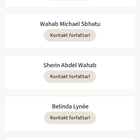
Wahab Michael Sbhatu
Kontakt forfattar!
Sherin Abdel Wahab
Kontakt forfattar!
Belinda Lynée
Kontakt forfattar!