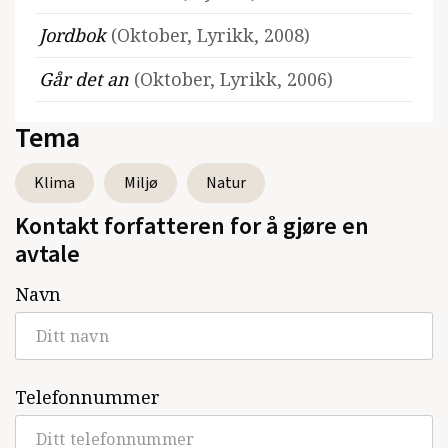
Jordbok
(Oktober, Lyrikk, 2008)
Går det an
(Oktober, Lyrikk, 2006)
Tema
Klima
Miljø
Natur
Kontakt forfatteren for å gjøre en
avtale
Navn
Telefonnummer