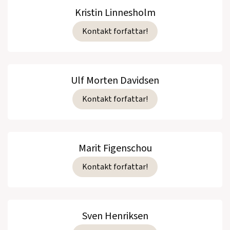
Kristin Linnesholm
Kontakt forfattar!
Ulf Morten Davidsen
Kontakt forfattar!
Marit Figenschou
Kontakt forfattar!
Sven Henriksen