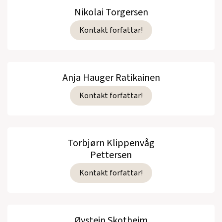
Nikolai Torgersen
Kontakt forfattar!
Anja Hauger Ratikainen
Kontakt forfattar!
Torbjørn Klippenvåg
Pettersen
Kontakt forfattar!
Øystein Skotheim