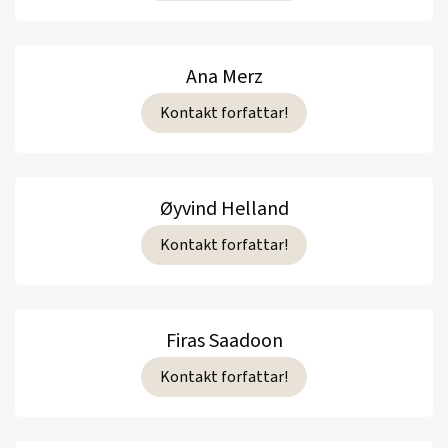
Ana Merz
Kontakt forfattar!
Øyvind Helland
Kontakt forfattar!
Firas Saadoon
Kontakt forfattar!