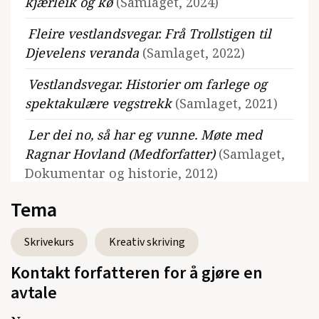
kjærleik og kø
(Samlaget, 2024)
Fleire vestlandsvegar. Frå Trollstigen til
Djevelens veranda
(Samlaget, 2022)
Vestlandsvegar. Historier om farlege og
spektakulære vegstrekk
(Samlaget, 2021)
Ler dei no, så har eg vunne. Møte med
Ragnar Hovland (Medforfatter)
(Samlaget,
Dokumentar og historie, 2012)
Tema
TYL (medforfatter)
(Samlaget, Roman,
2005)
Skrivekurs
Kreativ skriving
Kontakt forfatteren for å gjøre en
avtale
Se alle utgivelser