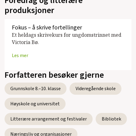
Foredrag og litterære
Teresa Birnas bortgang
(Schibsted, Roman,
produksjoner
2013)
Tårnseilere
(Gyldendal Norsk Forlag,
Fokus – å skrive fortellinger
Roman, 2007)
Et heldags skrivekurs for ungdomstrinnet med
Victoria Bø.
Historien om Henrik Wiklunds barnebarn
(Gyldendal Norsk Forlag, Roman, 2004)
Les mer
Forfatteren besøker gjerne
Se alle utgivelser
Grunnskole 8.–10. klasse
Videregående skole
Høyskole og universitet
Litterære arrangement og festivaler
Bibliotek
Næringsliv og organisasjoner