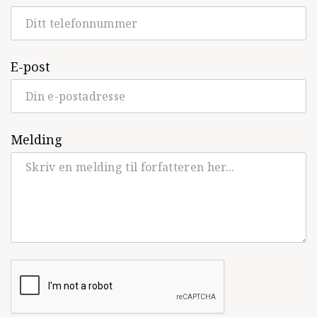
Alle skrittene et helt liv krever
(Cappelen
Damm, Roman, 2016)
E-post
Fettere & kusiner
(Cappelen Damm,
Roman, 2015)
Urne
(Cappelen Damm, Lyrikk, 2013)
Melding
Skogen åpner lenge før jeg våkner
(Cappelen Damm, Kortprosa, 2012)
Kassadamer jeg har elsket og andre
fortellinger
(Cappelen Damm, Noveller,
2010)
Med vinterstemme
(Cappelen Damm,
Lyrikk, 2008)