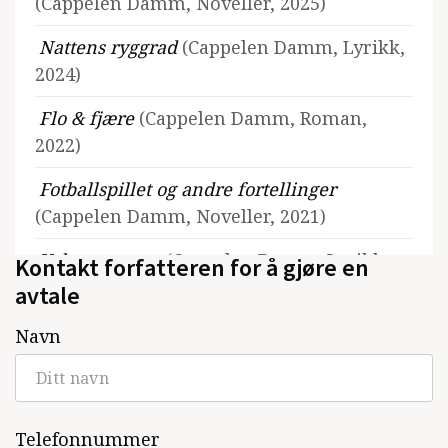
(Cappelen Damm, Noveller, 2025)
Nattens ryggrad
(Cappelen Damm, Lyrikk,
2024)
Flo & fjære
(Cappelen Damm, Roman,
2022)
Fotballspillet og andre fortellinger
(Cappelen Damm, Noveller, 2021)
Vekstsesonger
(Cappelen Damm, Lyrikk,
Kontakt forfatteren for å gjøre en
2020)
avtale
Gaute & Veronika
(Cappelen Damm,
Navn
Roman, 2018)
Ida & Oda og andre fortellinger
(Cappelen
Damm, Noveller, 2017)
Telefonnummer