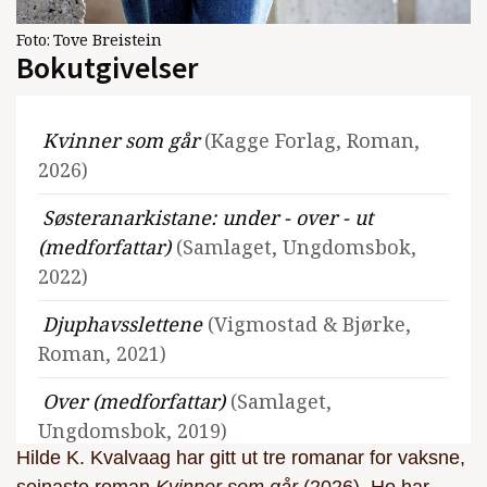
Foto:
Tove Breistein
Bokutgivelser
Kvinner som går
(Kagge Forlag, Roman,
2026)
Søsteranarkistane: under - over - ut
(medforfattar)
(Samlaget, Ungdomsbok,
2022)
Djuphavsslettene
(Vigmostad & Bjørke,
Roman, 2021)
Over (medforfattar)
(Samlaget,
Ungdomsbok, 2019)
Hilde K. Kvalvaag har gitt ut tre romanar for vaksne,
Under (medforfattar)
(Samlaget,