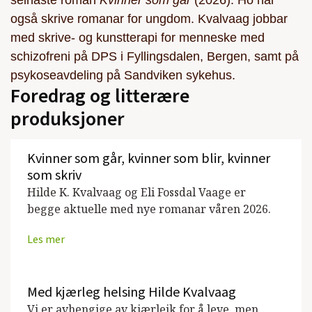
seinaste roman
Kvinner som går
(2026). Ho har
Ungdomsbok, 2017)
også skrive romanar for ungdom. Kvalvaag jobbar
med skrive- og kunstterapi for menneske med
Lev vel, alle
(Samlaget, Roman, 2015)
schizofreni på DPS i Fyllingsdalen, Bergen, samt på
Fengsla
(Samlaget, Ungdomsbok, 2010)
psykoseavdeling på Sandviken sykehus.
Foredrag og litterære
Skagerrak
(2008)
produksjoner
Nattsommarfugl
(Samlaget, Ungdomsbok,
2005)
Kvinner som går, kvinner som blir, kvinner
som skriv
Hjarteklapp
(Samlaget, Ungdomsbok,
Hilde K. Kvalvaag og Eli Fossdal Vaage er
2003)
begge aktuelle med nye romanar våren 2026.
Les mer
Se alle utgivelser
Med kjærleg helsing Hilde Kvalvaag
Vi er avhengige av kjærleik for å leve, men