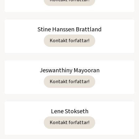
Stine Hanssen Brattland
Kontakt forfattar!
Jeswanthiny Mayooran
Kontakt forfattar!
Lene Stokseth
Kontakt forfattar!