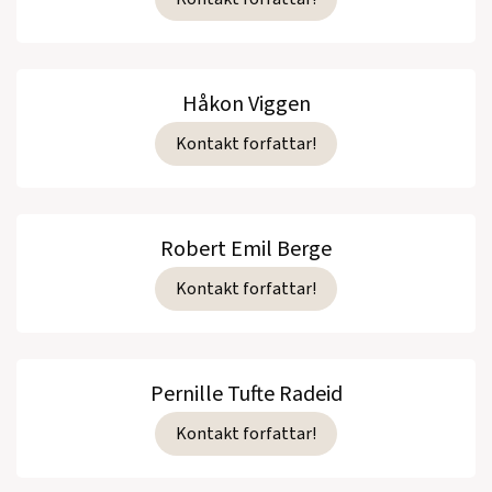
Håkon Viggen
Kontakt forfattar!
Robert Emil Berge
Kontakt forfattar!
Pernille Tufte Radeid
Kontakt forfattar!