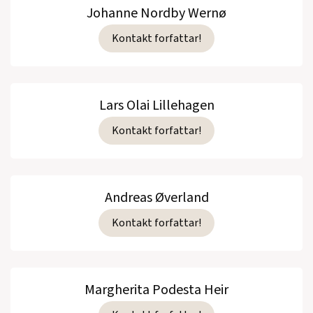
Johanne Nordby Wernø
Kontakt forfattar!
Lars Olai Lillehagen
Kontakt forfattar!
Andreas Øverland
Kontakt forfattar!
Margherita Podesta Heir