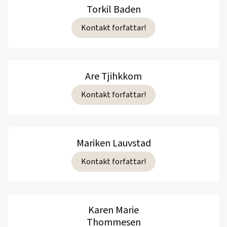
Torkil Baden
Kontakt forfattar!
Are Tjihkkom
Kontakt forfattar!
Mariken Lauvstad
Kontakt forfattar!
Karen Marie
Thommesen