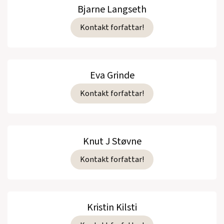
Bjarne Langseth
Kontakt forfattar!
Eva Grinde
Kontakt forfattar!
Knut J Støvne
Kontakt forfattar!
Kristin Kilsti