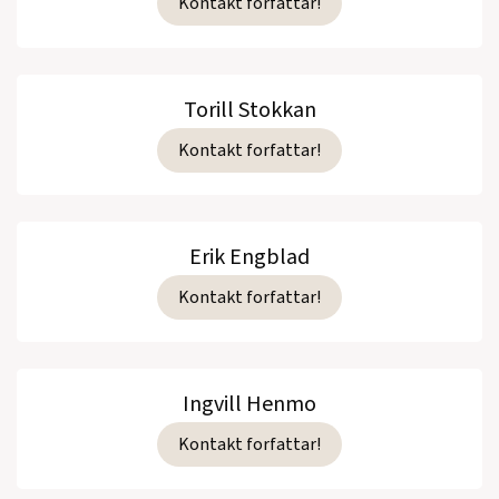
Kontakt forfattar!
Torill Stokkan
Kontakt forfattar!
Erik Engblad
Kontakt forfattar!
Ingvill Henmo
Kontakt forfattar!