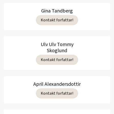
Gina Tandberg
Kontakt forfattar!
Ulv Ulv Tommy
Skoglund
Kontakt forfattar!
April Alexandersdottir
Kontakt forfattar!