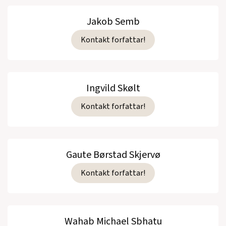
Jakob Semb
Kontakt forfattar!
Ingvild Skølt
Kontakt forfattar!
Gaute Børstad Skjervø
Kontakt forfattar!
Wahab Michael Sbhatu