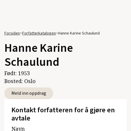
Forsiden
>
Forfatterkatalogen
>
Hanne Karine Schaulund
Hanne Karine
Schaulund
Født:
1953
Bosted:
Oslo
Meld inn oppdrag
Kontakt forfatteren for å gjøre en
avtale
Navn