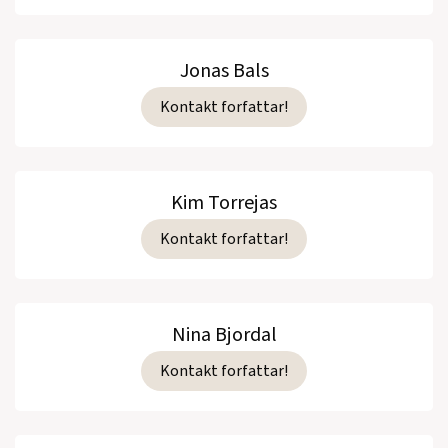
Jonas Bals
Kontakt forfattar!
Kim Torrejas
Kontakt forfattar!
Nina Bjordal
Kontakt forfattar!