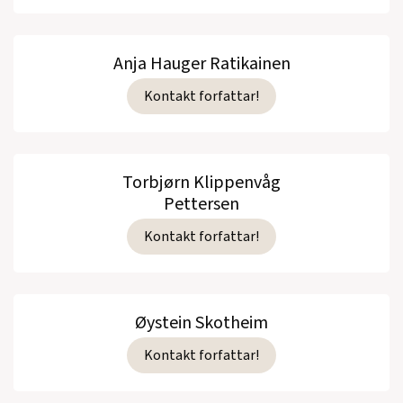
Anja Hauger Ratikainen
Kontakt forfattar!
Torbjørn Klippenvåg
Pettersen
Kontakt forfattar!
Øystein Skotheim
Kontakt forfattar!