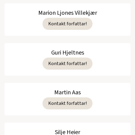
Marion Ljones Villekjær
Kontakt forfattar!
Guri Hjeltnes
Kontakt forfattar!
Martin Aas
Kontakt forfattar!
Silje Heier