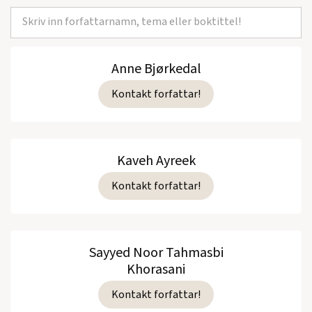
Anne Bjørkedal
Kontakt forfattar!
Kaveh Ayreek
Kontakt forfattar!
Sayyed Noor Tahmasbi
Khorasani
Kontakt forfattar!