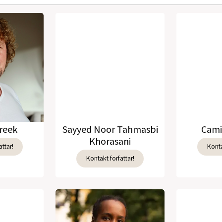
reek
Sayyed Noor Tahmasbi
Cami
Khorasani
ttar!
Konta
Kontakt forfattar!