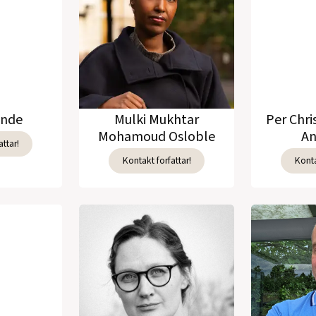
unde
Mulki Mukhtar
Per Chri
Mohamoud Osloble
An
ttar!
Kontakt forfattar!
Konta