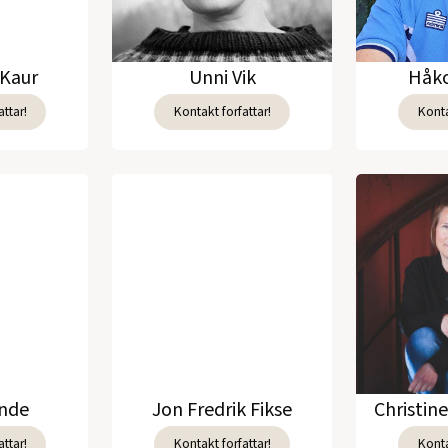
Kaur
Unni Vik
Håko
ttar!
Kontakt forfattar!
Konta
unde
Jon Fredrik Fikse
Christin
ttar!
Kontakt forfattar!
Konta