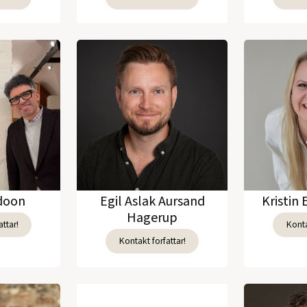
adoon
Egil Aslak Aursand
Kristin 
Hagerup
ttar!
Konta
Kontakt forfattar!