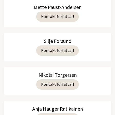
Mette Paust-Andersen
Kontakt forfattar!
Silje Førsund
Kontakt forfattar!
Nikolai Torgersen
Kontakt forfattar!
Anja Hauger Ratikainen