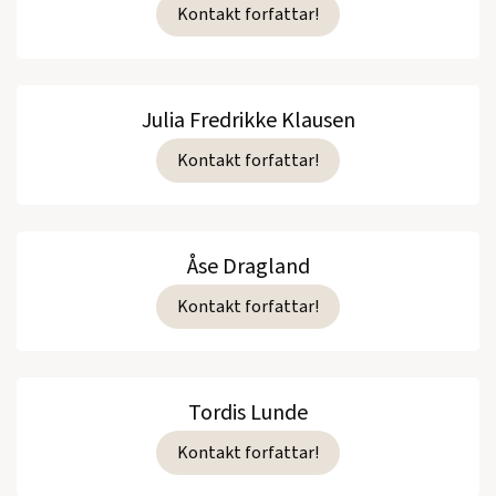
Kontakt forfattar!
Julia Fredrikke Klausen
Kontakt forfattar!
Åse Dragland
Kontakt forfattar!
Tordis Lunde
Kontakt forfattar!