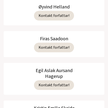
Øyvind Helland
Kontakt forfattar!
Firas Saadoon
Kontakt forfattar!
Egil Aslak Aursand
Hagerup
Kontakt forfattar!