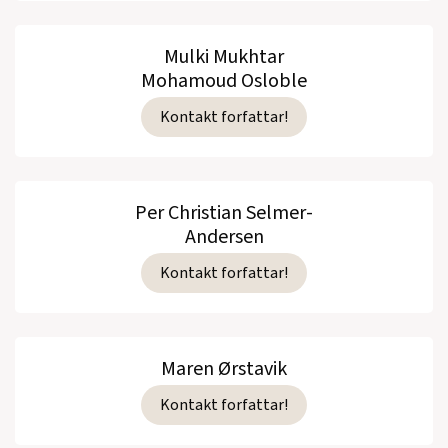
Mulki Mukhtar
Mohamoud Osloble
Kontakt forfattar!
Per Christian Selmer-
Andersen
Kontakt forfattar!
Maren Ørstavik
Kontakt forfattar!