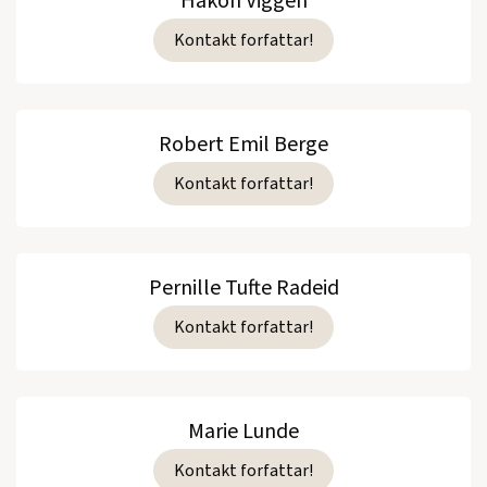
Håkon Viggen
Kontakt forfattar!
Robert Emil Berge
Kontakt forfattar!
Pernille Tufte Radeid
Kontakt forfattar!
Marie Lunde
Kontakt forfattar!