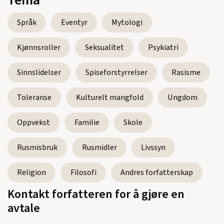
Tema
HJØRNESTEIN & porselen
(Dramatikk,
Språk
Eventyr
Mytologi
2004)
Kjønnsroller
Seksualitet
Psykiatri
Kjervikmordet
(Dramatikk, 2003)
Ho Anne og den forsvunne nøkkelen.
Sinnslidelser
Spiseforstyrrelser
Rasisme
(Orkana forlag, Barnebok, 1998)
Toleranse
Kulturelt mangfold
Ungdom
Oppvekst
Familie
Skole
Se alle utgivelser
Rusmisbruk
Rusmidler
Livssyn
Religion
Filosofi
Andres forfatterskap
Kontakt forfatteren for å gjøre en
avtale