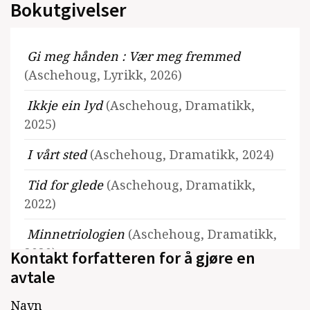
Bokutgivelser
Gi meg hånden : Vær meg fremmed
(Aschehoug, Lyrikk, 2026)
Ikkje ein lyd
(Aschehoug, Dramatikk,
2025)
I vårt sted
(Aschehoug, Dramatikk, 2024)
Tid for glede
(Aschehoug, Dramatikk,
2022)
Minnetriologien
(Aschehoug, Dramatikk,
2020)
Kontakt forfatteren for å gjøre en
avtale
Meg nær
(Aschehoug, Dramatikk, 2019)
Navn