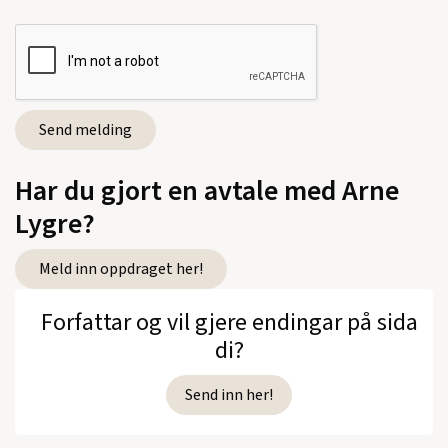
Brått evig
(Aschehoug, Dramatikk, 1999)
Mamma og meg og menn
(Aschehoug,
Dramatikk, 1998)
Har du gjort en avtale med Arne
Lygre?
Se alle utgivelser
Meld inn oppdraget her!
Forfattar og vil gjere endingar på sida
di?
Send inn her!